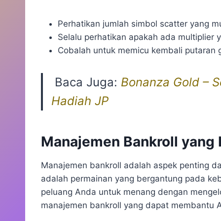
Perhatikan jumlah simbol scatter yang m
Selalu perhatikan apakah ada multiplier 
Cobalah untuk memicu kembali putaran g
Baca Juga:
Bonanza Gold – S
Hadiah JP
Manajemen Bankroll yang 
Manajemen bankroll adalah aspek penting dari
adalah permainan yang bergantung pada ke
peluang Anda untuk menang dengan mengelola
manajemen bankroll yang dapat membantu A