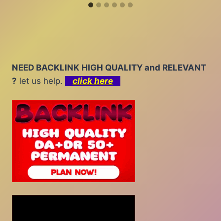
NEED BACKLINK HIGH QUALITY and RELEVANT
?
let us help.
click here