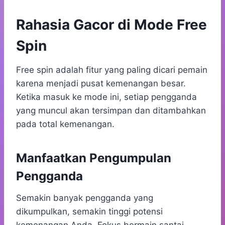
Rahasia Gacor di Mode Free
Spin
Free spin adalah fitur yang paling dicari pemain
karena menjadi pusat kemenangan besar.
Ketika masuk ke mode ini, setiap pengganda
yang muncul akan tersimpan dan ditambahkan
pada total kemenangan.
Manfaatkan Pengumpulan
Pengganda
Semakin banyak pengganda yang
dikumpulkan, semakin tinggi potensi