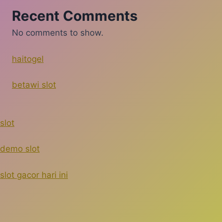
Recent Comments
No comments to show.
haitogel
betawi slot
slot
demo slot
slot gacor hari ini