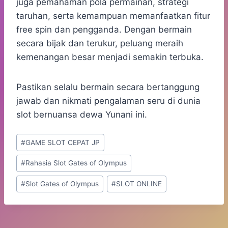
juga pemahaman pola permainan, strategi
taruhan, serta kemampuan memanfaatkan fitur
free spin dan pengganda. Dengan bermain
secara bijak dan terukur, peluang meraih
kemenangan besar menjadi semakin terbuka.
Pastikan selalu bermain secara bertanggung
jawab dan nikmati pengalaman seru di dunia
slot bernuansa dewa Yunani ini.
Post
#
GAME SLOT CEPAT JP
Tags:
#
Rahasia Slot Gates of Olympus
#
Slot Gates of Olympus
#
SLOT ONLINE