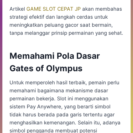
Artikel
GAME SLOT CEPAT JP
akan membahas
strategi efektif dan langkah cerdas untuk
meningkatkan peluang gacor saat bermain,
tanpa melanggar prinsip permainan yang sehat.
Memahami Pola Dasar
Gates of Olympus
Untuk memperoleh hasil terbaik, pemain perlu
memahami bagaimana mekanisme dasar
permainan bekerja. Slot ini menggunakan
sistem Pay Anywhere, yang berarti simbol
tidak harus berada pada garis tertentu agar
menghasilkan kemenangan. Selain itu, adanya
simbol pengganda membuat potensi