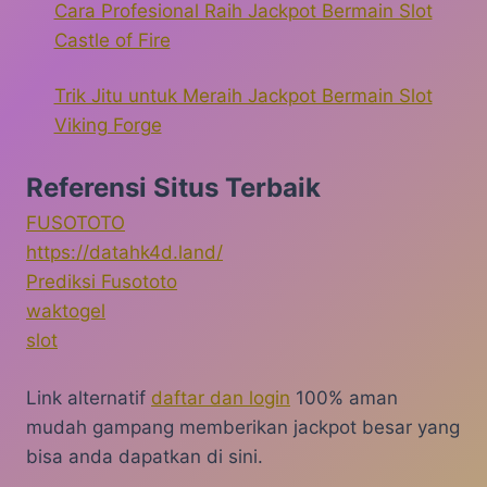
Cara Profesional Raih Jackpot Bermain Slot
Castle of Fire
Trik Jitu untuk Meraih Jackpot Bermain Slot
Viking Forge
Referensi Situs Terbaik
FUSOTOTO
https://datahk4d.land/
Prediksi Fusototo
waktogel
slot
Link alternatif
daftar dan login
100% aman
mudah gampang memberikan jackpot besar yang
bisa anda dapatkan di sini.