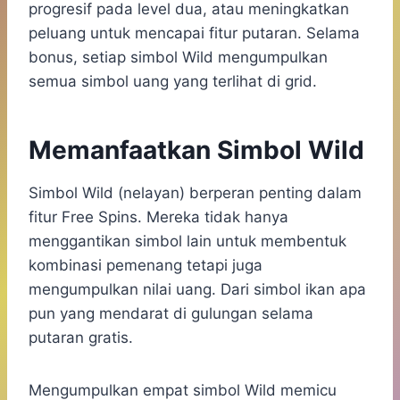
progresif pada level dua, atau meningkatkan
peluang untuk mencapai fitur putaran. Selama
bonus, setiap simbol Wild mengumpulkan
semua simbol uang yang terlihat di grid.
Memanfaatkan Simbol Wild
Simbol Wild (nelayan) berperan penting dalam
fitur Free Spins. Mereka tidak hanya
menggantikan simbol lain untuk membentuk
kombinasi pemenang tetapi juga
mengumpulkan nilai uang. Dari simbol ikan apa
pun yang mendarat di gulungan selama
putaran gratis.
Mengumpulkan empat simbol Wild memicu