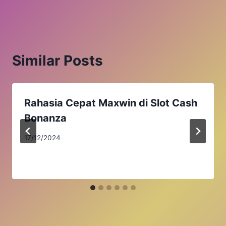
Similar Posts
Rahasia Cepat Maxwin di Slot Cash
Bonanza
17/12/2024