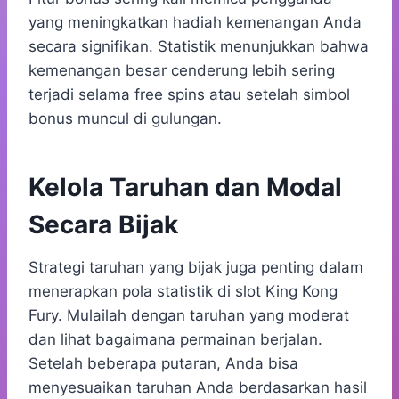
yang meningkatkan hadiah kemenangan Anda
secara signifikan. Statistik menunjukkan bahwa
kemenangan besar cenderung lebih sering
terjadi selama free spins atau setelah simbol
bonus muncul di gulungan.
Kelola Taruhan dan Modal
Secara Bijak
Strategi taruhan yang bijak juga penting dalam
menerapkan pola statistik di slot King Kong
Fury. Mulailah dengan taruhan yang moderat
dan lihat bagaimana permainan berjalan.
Setelah beberapa putaran, Anda bisa
menyesuaikan taruhan Anda berdasarkan hasil