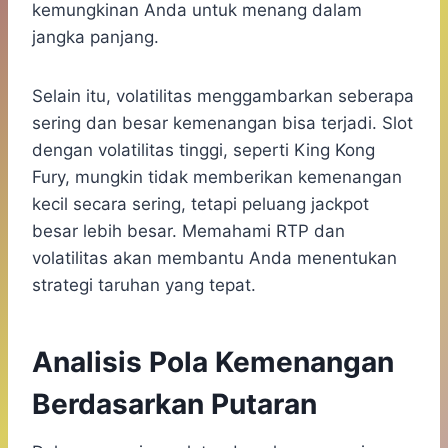
kemungkinan Anda untuk menang dalam
jangka panjang.
Selain itu, volatilitas menggambarkan seberapa
sering dan besar kemenangan bisa terjadi. Slot
dengan volatilitas tinggi, seperti King Kong
Fury, mungkin tidak memberikan kemenangan
kecil secara sering, tetapi peluang jackpot
besar lebih besar. Memahami RTP dan
volatilitas akan membantu Anda menentukan
strategi taruhan yang tepat.
Analisis Pola Kemenangan
Berdasarkan Putaran