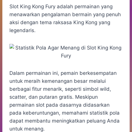
a
c
s
l
y
n
Slot King Kong Fury adalah permainan yang
t
e
s
e
p
e
menawarkan pengalaman bermain yang penuh
s
b
e
g
e
aksi dengan tema raksasa King Kong yang
A
o
n
r
legendaris.
p
o
g
a
p
k
e
m
r
Dalam permainan ini, pemain berkesempatan
untuk meraih kemenangan besar melalui
berbagai fitur menarik, seperti simbol wild,
scatter, dan putaran gratis. Meskipun
permainan slot pada dasarnya didasarkan
pada keberuntungan, memahami statistik pola
dapat membantu meningkatkan peluang Anda
untuk menang.