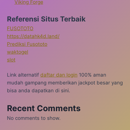
Viking Forge
Referensi Situs Terbaik
FUSOTOTO
https://datahk4d.land/
Prediksi Fusototo
waktogel
slot
Link alternatif
daftar dan login
100% aman
mudah gampang memberikan jackpot besar yang
bisa anda dapatkan di sini.
Recent Comments
No comments to show.