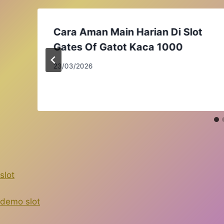
Cara Aman Main Harian Di Slot
Gates Of Gatot Kaca 1000
23/03/2026
slot
demo slot