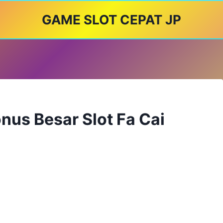
GAME SLOT CEPAT JP
nus Besar Slot Fa Cai