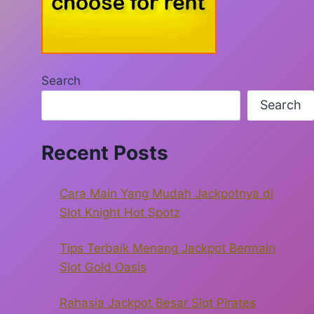
Search
Search
Recent Posts
Cara Main Yang Mudah Jackpotnya di
Slot Knight Hot Spotz
Tips Terbaik Menang Jackpot Bermain
Slot Gold Oasis
Rahasia Jackpot Besar Slot Pirates