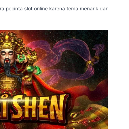
ra pecinta slot online karena tema menarik dan