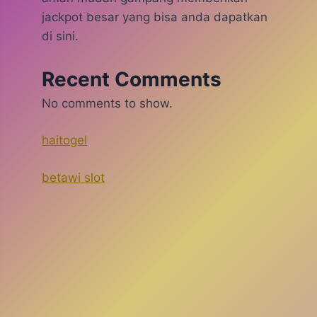
jackpot besar yang bisa anda dapatkan
di sini.
Recent Comments
No comments to show.
haitogel
betawi slot