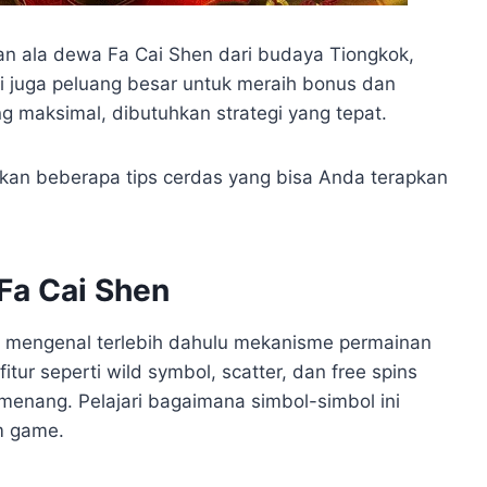
 ala dewa Fa Cai Shen dari budaya Tiongkok,
pi juga peluang besar untuk meraih bonus dan
maksimal, dibutuhkan strategi yang tepat.
an beberapa tips cerdas yang bisa Anda terapkan
a Cai Shen
uk mengenal terlebih dahulu mekanisme permainan
itur seperti wild symbol, scatter, dan free spins
enang. Pelajari bagaimana simbol-simbol ini
m game.