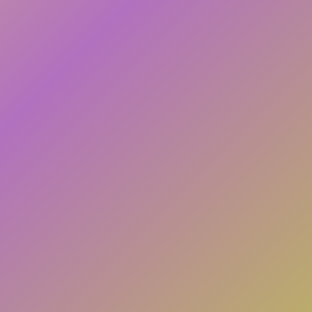
Rahasia Agar Meraih
Kemenangan Di Slot Kraken’s
Sky Bounty
03/02/2025