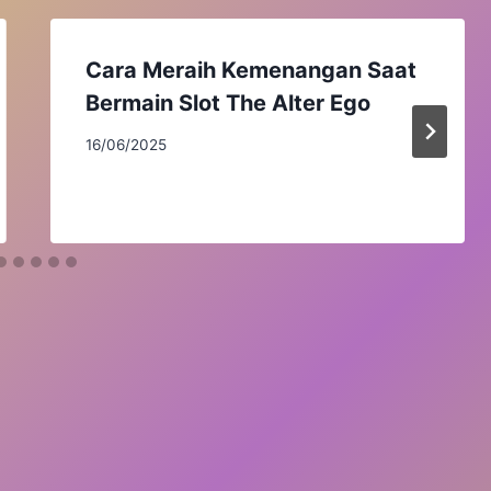
Cara Meraih Kemenangan Saat
Bermain Slot The Alter Ego
16/06/2025