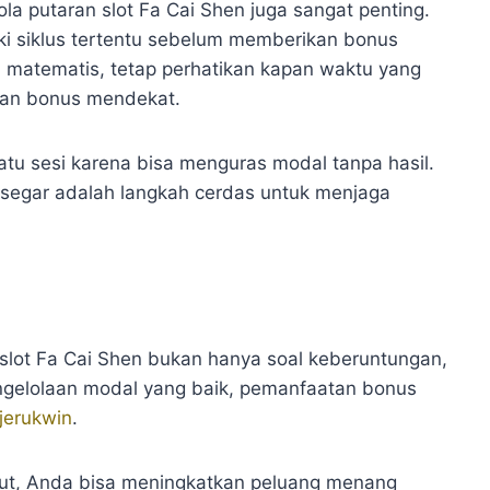
a putaran slot Fa Cai Shen juga sangat penting.
i siklus tertentu sebelum memberikan bonus
ra matematis, tetap perhatikan kapan waktu yang
ran bonus mendekat.
atu sesi karena bisa menguras modal tanpa hasil.
n segar adalah langkah cerdas untuk menjaga
 slot Fa Cai Shen bukan hanya soal keberuntungan,
ngelolaan modal yang baik, pemanfaatan bonus
jerukwin
.
ut, Anda bisa meningkatkan peluang menang