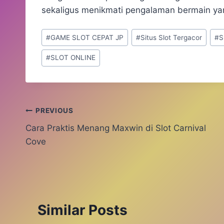
sekaligus menikmati pengalaman bermain ya
Post
#
GAME SLOT CEPAT JP
#
Situs Slot Tergacor
#
S
Tags:
#
SLOT ONLINE
Post
PREVIOUS
Cara Praktis Menang Maxwin di Slot Carnival
navigation
Cove
Similar Posts