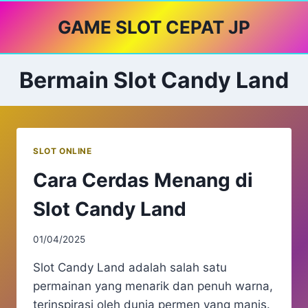
Skip
GAME SLOT CEPAT JP
to
content
Bermain Slot Candy Land
SLOT ONLINE
Cara Cerdas Menang di
Slot Candy Land
01/04/2025
Slot Candy Land adalah salah satu
permainan yang menarik dan penuh warna,
terinspirasi oleh dunia permen yang manis.