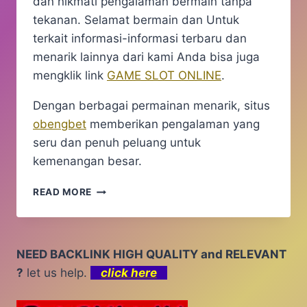
dan nikmati pengalaman bermain tanpa
tekanan. Selamat bermain dan Untuk
terkait informasi-informasi terbaru dan
menarik lainnya dari kami Anda bisa juga
mengklik link
GAME SLOT ONLINE
.
Dengan berbagai permainan menarik, situs
obengbet
memberikan pengalaman yang
seru dan penuh peluang untuk
kemenangan besar.
CARA
READ MORE
CERDAS
MENANG
DI
SLOT
NEED BACKLINK HIGH QUALITY and RELEVANT
CANDY
?
let us help.
click here
LAND