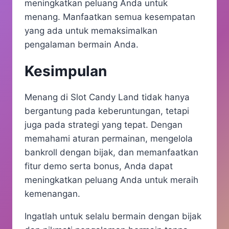
meningkatkan peluang Anda untuk
menang. Manfaatkan semua kesempatan
yang ada untuk memaksimalkan
pengalaman bermain Anda.
Kesimpulan
Menang di Slot Candy Land tidak hanya
bergantung pada keberuntungan, tetapi
juga pada strategi yang tepat. Dengan
memahami aturan permainan, mengelola
bankroll dengan bijak, dan memanfaatkan
fitur demo serta bonus, Anda dapat
meningkatkan peluang Anda untuk meraih
kemenangan.
Ingatlah untuk selalu bermain dengan bijak