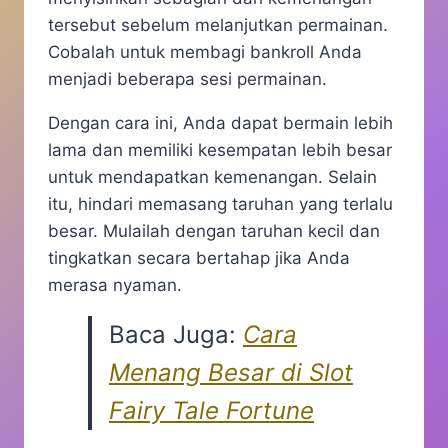
tersebut sebelum melanjutkan permainan.
Cobalah untuk membagi bankroll Anda
menjadi beberapa sesi permainan.
Dengan cara ini, Anda dapat bermain lebih
lama dan memiliki kesempatan lebih besar
untuk mendapatkan kemenangan. Selain
itu, hindari memasang taruhan yang terlalu
besar. Mulailah dengan taruhan kecil dan
tingkatkan secara bertahap jika Anda
merasa nyaman.
Baca Juga:
Cara
Menang Besar di Slot
Fairy Tale Fortune