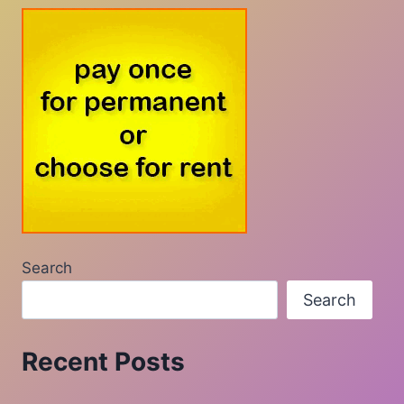
Search
Search
Recent Posts