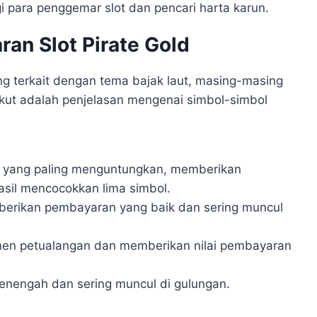
para penggemar slot dan pencari harta karun.
an Slot Pirate Gold
ng terkait dengan tema bajak laut, masing-masing
kut adalah penjelasan mengenai simbol-simbol
ah yang paling menguntungkan, memberikan
asil mencocokkan lima simbol.
mberikan pembayaran yang baik dan sering muncul
men petualangan dan memberikan nilai pembayaran
i menengah dan sering muncul di gulungan.