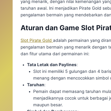
yang menarik, dengan nilai kemenangan yang 
taruhan awal. Ini menjadikan Pirate Gold seb
pengalaman bermain yang mendebarkan dan
Aturan dan Game Slot Pira
Slot Pirate Gold
adalah permainan yang dira
pengalaman bermain yang menarik dengan tem
dan fitur utama dari permainan ini:
Tata Letak dan Paylines
:
Slot ini memiliki 5 gulungan dan 4 bar
menang dengan mencocokkan simbol dari
Taruhan
:
Pemain dapat memasang taruhan mulai 
menjadikannya cocok untuk berbagai je
maupun besar.