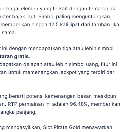
berbagai elemen yang terkait dengan tema bajak
arakter bajak laut. Simbol paling menguntungkan
memberikan hingga 12.5 kali lipat dari taruhan jika
g sama.
r ini dengan mendapatkan tiga atau lebih simbol
aran gratis
.
apatkan delapan atau lebih simbol uang, fitur ini
an untuk memenangkan jackpot yang terdiri dari
, yang berarti potensi kemenangan besar, meskipun
n. RTP permainan ini adalah 96.48%, memberikan
jangka panjang.
ng mengasyikkan, Slot Pirate Gold menawarkan