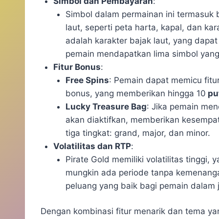
Simbol dan Pembayaran
:
Simbol dalam permainan ini termasuk 
laut, seperti peta harta, kapal, dan k
adalah karakter bajak laut, yang dapat 
pemain mendapatkan lima simbol yan
Fitur Bonus
:
Free Spins
: Pemain dapat memicu fitu
bonus, yang memberikan hingga 10
put
Lucky Treasure Bag
: Jika pemain mend
akan diaktifkan, memberikan kesempat
tiga tingkat: grand, major, dan minor.
Volatilitas dan RTP
:
Pirate Gold memiliki volatilitas tinggi
mungkin ada periode tanpa kemenanga
peluang yang baik bagi pemain dalam 
Dengan kombinasi fitur menarik dan tema ya