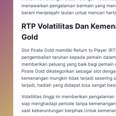
menawarkan pengalaman bermain yang mena
berani menjelajahi lautan untuk mencari hart
RTP Volatilitas Dan Kemen
Gold
Slot Pirate Gold memiliki Return to Player 
pengembalian taruhan kepada pemain dalam j
memberikan peluang yang baik bagi pemain
Pirate Gold dikategorikan sebagai slot dengan
kemenangan mungkin tidak terjadi sesering s
terjadi, hadiah yang didapat bisa sangat bes
Volatilitas tinggi ini memberikan pengalam
siap menghadapi periode tanpa kemenangan, 
saat keberuntungan berpihak.
Untuk kemenang