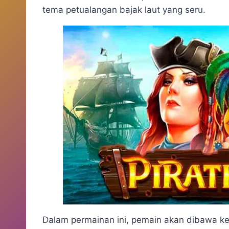
tema petualangan bajak laut yang seru.
Dalam permainan ini, pemain akan dibawa ke