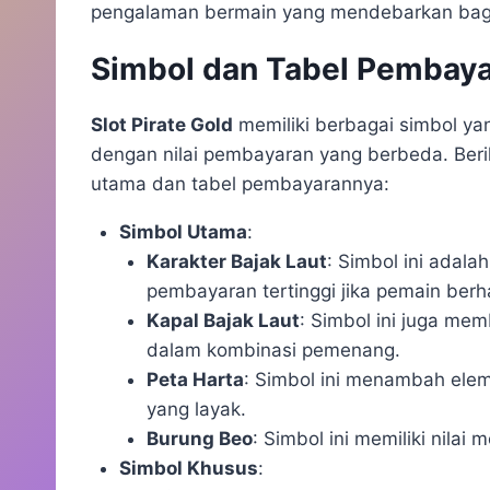
pengalaman bermain yang mendebarkan bagi 
Simbol dan Tabel Pembayar
Slot Pirate Gold
memiliki berbagai simbol ya
dengan nilai pembayaran yang berbeda. Beri
utama dan tabel pembayarannya:
Simbol Utama
:
Karakter Bajak Laut
: Simbol ini adal
pembayaran tertinggi jika pemain berh
Kapal Bajak Laut
: Simbol ini juga me
dalam kombinasi pemenang.
Peta Harta
: Simbol ini menambah ele
yang layak.
Burung Beo
: Simbol ini memiliki nila
Simbol Khusus
: