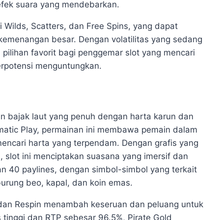
efek suara yang mendebarkan.
ti Wilds, Scatters, dan Free Spins, yang dapat
kemenangan besar. Dengan volatilitas yang sedang
 pilihan favorit bagi penggemar slot yang mencari
rpotensi menguntungkan.
 bajak laut yang penuh dengan harta karun dan
gmatic Play, permainan ini membawa pemain dalam
 mencari harta yang terpendam. Dengan grafis yang
slot ini menciptakan suasana yang imersif dan
an 40 paylines, dengan simbol-simbol yang terkait
burung beo, kapal, dan koin emas.
ds, dan Respin menambah keseruan dan peluang untuk
 tinggi dan RTP sebesar 96.5%, Pirate Gold