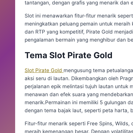
tantangan, dengan grafis yang menarik dan 
Slot ini menawarkan fitur-fitur menarik seper
meningkatkan peluang pemain untuk meraih 
dan RTP yang kompetitif, Pirate Gold menjadi
pengalaman bermain yang menghibur dan be
Tema Slot Pirate Gold
Slot Pirate Gold
mengusung tema petualangan
aksi seru di lautan. Dikembangkan oleh Pra
perjalanan epik melintasi tujuh lautan untuk
menawan dan efek suara yang mendebarkan, 
menarik.
Permainan ini memiliki 5 gulungan d
dengan tema bajak laut, seperti peta harta, 
Fitur-fitur menarik seperti Free Spins, Wil
meraih kemenangan besar. Dengan volatilitas