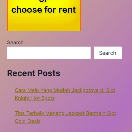
Search
Search
Recent Posts
Cara Main Yang Mudah Jackpotnya di Slot
Knight Hot Spotz
Tips Terbaik Menang Jackpot Bermain Slot
Gold Oasis