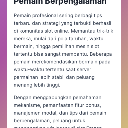
Pemain Berpengalaman
Pemain profesional sering berbagi tips
terbaru dan strategi yang terbukti berhasil
di komunitas slot online. Memantau trik-trik
mereka, mulai dari pola taruhan, waktu
bermain, hingga pemilihan mesin slot
tertentu bisa sangat membantu. Beberapa
pemain merekomendasikan bermain pada
waktu-waktu tertentu saat server
permainan lebih stabil dan peluang
menang lebih tinggi.
Dengan menggabungkan pemahaman
mekanisme, pemanfaatan fitur bonus,
manajemen modal, dan tips dari pemain
berpengalaman, peluang untuk