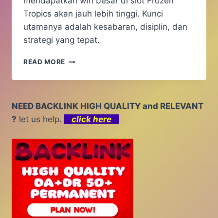
mendapatkan win besar di slot Frozen
Tropics akan jauh lebih tinggi. Kunci
utamanya adalah kesabaran, disiplin, dan
strategi yang tepat.
TRIK
READ MORE
WIN
BESAR
SLOT
FROZEN
NEED BACKLINK HIGH QUALITY and RELEVANT
TROPICS
?
let us help.
click here
TERBUKTI