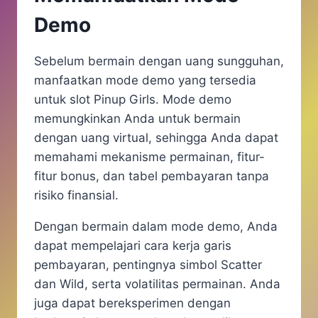
Demo
Sebelum bermain dengan uang sungguhan,
manfaatkan mode demo yang tersedia
untuk slot Pinup Girls. Mode demo
memungkinkan Anda untuk bermain
dengan uang virtual, sehingga Anda dapat
memahami mekanisme permainan, fitur-
fitur bonus, dan tabel pembayaran tanpa
risiko finansial.
Dengan bermain dalam mode demo, Anda
dapat mempelajari cara kerja garis
pembayaran, pentingnya simbol Scatter
dan Wild, serta volatilitas permainan. Anda
juga dapat bereksperimen dengan