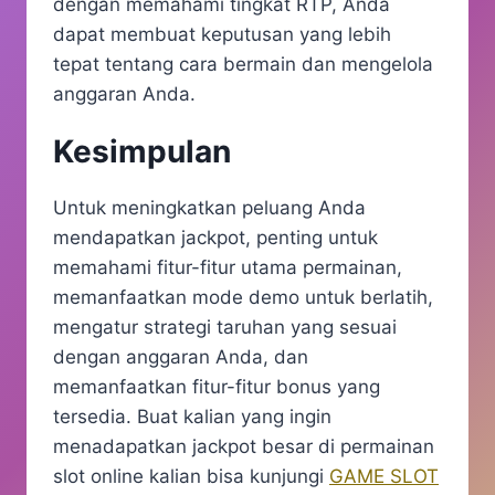
dengan memahami tingkat RTP, Anda
dapat membuat keputusan yang lebih
tepat tentang cara bermain dan mengelola
anggaran Anda.
Kesimpulan
Untuk meningkatkan peluang Anda
mendapatkan jackpot, penting untuk
memahami fitur-fitur utama permainan,
memanfaatkan mode demo untuk berlatih,
mengatur strategi taruhan yang sesuai
dengan anggaran Anda, dan
memanfaatkan fitur-fitur bonus yang
tersedia. Buat kalian yang ingin
menadapatkan jackpot besar di permainan
slot online kalian bisa kunjungi
GAME SLOT