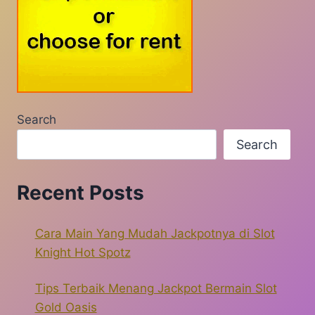
Search
Search
Recent Posts
Cara Main Yang Mudah Jackpotnya di Slot
Knight Hot Spotz
Tips Terbaik Menang Jackpot Bermain Slot
Gold Oasis