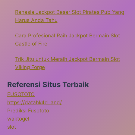
Rahasia Jackpot Besar Slot Pirates Pub Yang
Harus Anda Tahu
Cara Profesional Raih Jackpot Bermain Slot
Castle of Fire
Trik Jitu untuk Meraih Jackpot Bermain Slot
Viking Forge
Referensi Situs Terbaik
FUSOTOTO
https://datahk4d.land/
Prediksi Fusototo
waktogel
slot