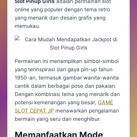
Slot Pinup Girls
adalah permainan slot
online yang populer dengan tema retro
yang menarik dan desain grafis yang
memukau.
Permainan ini menampilkan simbol-simbol
yang terinspirasi dari gaya pin-up tahun
1950-an, termasuk gambar wanita-wanita
cantik dalam berbagai pose dan pakaian.
Dengan kombinasi tema yang menarik dan
potensi kemenangan yang besar,
GAME
SLOT CEPAT JP
menawarkan pengalaman
bermain yang seru dan menghibur.
Memanfaatkan Mode