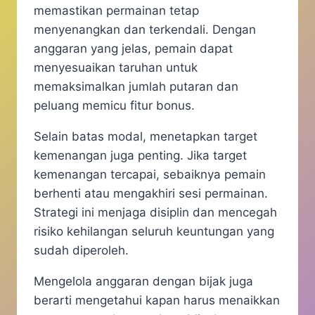
memastikan permainan tetap
menyenangkan dan terkendali. Dengan
anggaran yang jelas, pemain dapat
menyesuaikan taruhan untuk
memaksimalkan jumlah putaran dan
peluang memicu fitur bonus.
Selain batas modal, menetapkan target
kemenangan juga penting. Jika target
kemenangan tercapai, sebaiknya pemain
berhenti atau mengakhiri sesi permainan.
Strategi ini menjaga disiplin dan mencegah
risiko kehilangan seluruh keuntungan yang
sudah diperoleh.
Mengelola anggaran dengan bijak juga
berarti mengetahui kapan harus menaikkan