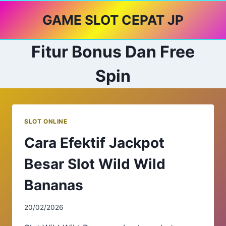
Skip
GAME SLOT CEPAT JP
to
content
Fitur Bonus Dan Free
Spin
SLOT ONLINE
Cara Efektif Jackpot
Besar Slot Wild Wild
Bananas
20/02/2026