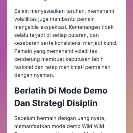
Selain menyesuaikan taruhan, memahami
volatilitas juga membantu pemain
mengelola ekspektasi. Kemenangan tidak
selalu terjadi di setiap putaran, dan
kesabaran serta konsistensi menjadi kunci.
Pemain yang memahami volatilitas
cenderung membuat keputusan lebih
rasional dan tetap menikmati permainan
dengan nyaman.
Berlatih Di Mode Demo
Dan Strategi Disiplin
Sebelum bermain dengan uang nyata,
memanfaatkan mode demo Wild Wild