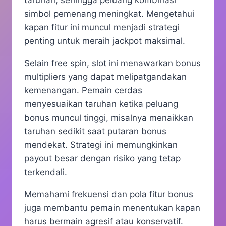
taruhan, sehingga peluang kombinasi
simbol pemenang meningkat. Mengetahui
kapan fitur ini muncul menjadi strategi
penting untuk meraih jackpot maksimal.
Selain free spin, slot ini menawarkan bonus
multipliers yang dapat melipatgandakan
kemenangan. Pemain cerdas
menyesuaikan taruhan ketika peluang
bonus muncul tinggi, misalnya menaikkan
taruhan sedikit saat putaran bonus
mendekat. Strategi ini memungkinkan
payout besar dengan risiko yang tetap
terkendali.
Memahami frekuensi dan pola fitur bonus
juga membantu pemain menentukan kapan
harus bermain agresif atau konservatif.