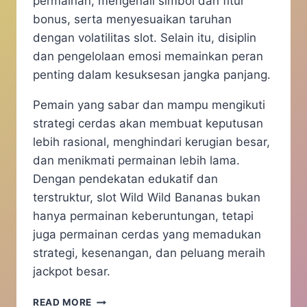
permainan, mengenali simbol dan fitur
bonus, serta menyesuaikan taruhan
dengan volatilitas slot. Selain itu, disiplin
dan pengelolaan emosi memainkan peran
penting dalam kesuksesan jangka panjang.
Pemain yang sabar dan mampu mengikuti
strategi cerdas akan membuat keputusan
lebih rasional, menghindari kerugian besar,
dan menikmati permainan lebih lama.
Dengan pendekatan edukatif dan
terstruktur, slot Wild Wild Bananas bukan
hanya permainan keberuntungan, tetapi
juga permainan cerdas yang memadukan
strategi, kesenangan, dan peluang meraih
jackpot besar.
CARA
READ MORE