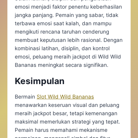
emosi menjadi faktor penentu keberhasilan
jangka panjang. Pemain yang sabar, tidak
terbawa emosi saat kalah, dan mampu
mengikuti rencana taruhan cenderung
membuat keputusan lebih rasional. Dengan
kombinasi latihan, disiplin, dan kontrol
emosi, peluang meraih jackpot di Wild Wild
Bananas meningkat secara signifikan.
Kesimpulan
Bermain
Slot Wild Wild Bananas
menawarkan keseruan visual dan peluang
meraih jackpot besar, tetapi kemenangan
maksimal memerlukan strategi yang tepat.
Pemain harus memahami mekanisme