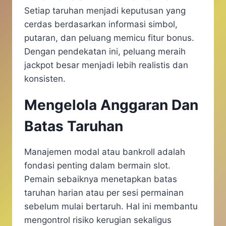
Setiap taruhan menjadi keputusan yang
cerdas berdasarkan informasi simbol,
putaran, dan peluang memicu fitur bonus.
Dengan pendekatan ini, peluang meraih
jackpot besar menjadi lebih realistis dan
konsisten.
Mengelola Anggaran Dan
Batas Taruhan
Manajemen modal atau bankroll adalah
fondasi penting dalam bermain slot.
Pemain sebaiknya menetapkan batas
taruhan harian atau per sesi permainan
sebelum mulai bertaruh. Hal ini membantu
mengontrol risiko kerugian sekaligus