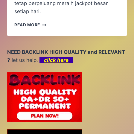
tetap berpeluang meraih jackpot besar
setiap hari.
TRIK
READ MORE
MUDAH
MENDAPATKAN
JACKPOT
BESAR
NEED BACKLINK HIGH QUALITY and RELEVANT
DI
?
let us help.
click here
SLOT
BOUNTY
GOLD