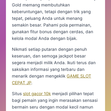
Gold memang membutuhkan
keberuntungan, tetapi dengan trik yang
tepat, peluang Anda untuk menang
semakin besar. Pahami pola permainan,
gunakan fitur bonus dengan cerdas, dan
kelola modal Anda dengan bijak.
Nikmati setiap putaran dengan penuh
keseruan, dan semoga jackpot besar
segera menjadi milik Anda. Ikuti terus dan
saksikan informasi yang terbaru dan
menarik dengan mengeklik
GAME SLOT
CEPAT JP
.
Situs
slot gacor 10k
menjadi pilihan tepat
bagi pemain yang ingin merasakan sensasi
bermain seru dengan modal kecil namun