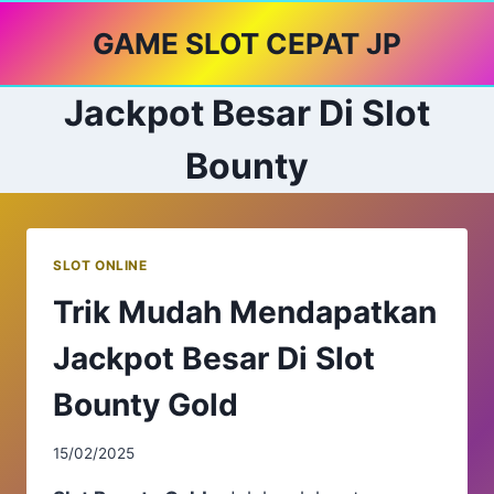
Skip
GAME SLOT CEPAT JP
to
content
Jackpot Besar Di Slot
Bounty
SLOT ONLINE
Trik Mudah Mendapatkan
Jackpot Besar Di Slot
Bounty Gold
15/02/2025