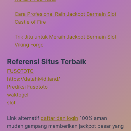
Cara Profesional Raih Jackpot Bermain Slot
Castle of Fire
Trik Jitu untuk Meraih Jackpot Bermain Slot
Viking Forge
Referensi Situs Terbaik
FUSOTOTO
https://datahk4d.land/
Prediksi Fusototo
waktogel
slot
Link alternatif
daftar dan login
100% aman
mudah gampang memberikan jackpot besar yang