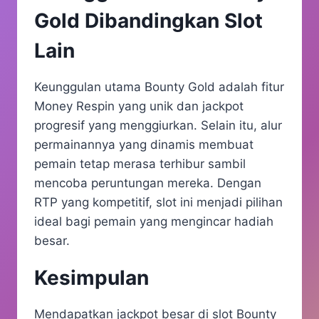
Gold Dibandingkan Slot
Lain
Keunggulan utama Bounty Gold adalah fitur
Money Respin yang unik dan jackpot
progresif yang menggiurkan. Selain itu, alur
permainannya yang dinamis membuat
pemain tetap merasa terhibur sambil
mencoba peruntungan mereka. Dengan
RTP yang kompetitif, slot ini menjadi pilihan
ideal bagi pemain yang mengincar hadiah
besar.
Kesimpulan
Mendapatkan jackpot besar di slot Bounty