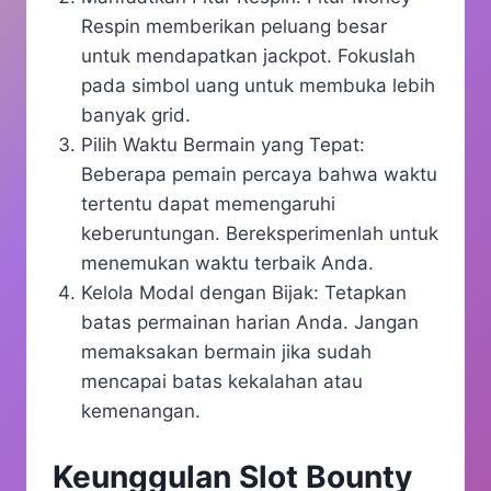
Respin memberikan peluang besar
untuk mendapatkan jackpot. Fokuslah
pada simbol uang untuk membuka lebih
banyak grid.
Pilih Waktu Bermain yang Tepat:
Beberapa pemain percaya bahwa waktu
tertentu dapat memengaruhi
keberuntungan. Bereksperimenlah untuk
menemukan waktu terbaik Anda.
Kelola Modal dengan Bijak: Tetapkan
batas permainan harian Anda. Jangan
memaksakan bermain jika sudah
mencapai batas kekalahan atau
kemenangan.
Keunggulan Slot Bounty