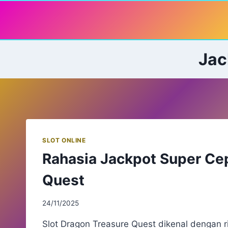
Skip
to
content
Jac
SLOT ONLINE
Rahasia Jackpot Super Cep
Quest
24/11/2025
Slot Dragon Treasure Quest dikenal dengan r