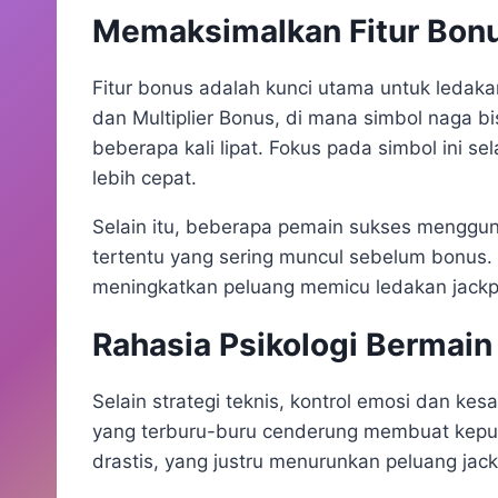
Memaksimalkan Fitur Bon
Fitur bonus adalah kunci utama untuk ledakan 
dan Multiplier Bonus, di mana simbol naga
beberapa kali lipat. Fokus pada simbol ini 
lebih cepat.
Selain itu, beberapa pemain sukses menggun
tertentu yang sering muncul sebelum bonus.
meningkatkan peluang memicu ledakan jackpo
Rahasia Psikologi Bermain
Selain strategi teknis, kontrol emosi dan ke
yang terburu-buru cenderung membuat keputu
drastis, yang justru menurunkan peluang jack