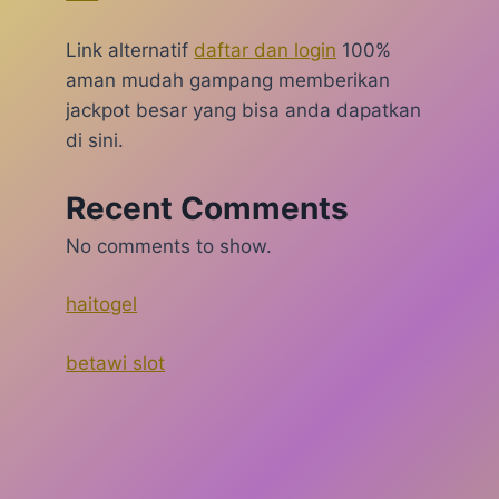
Link alternatif
daftar dan login
100%
aman mudah gampang memberikan
jackpot besar yang bisa anda dapatkan
di sini.
Recent Comments
No comments to show.
haitogel
betawi slot