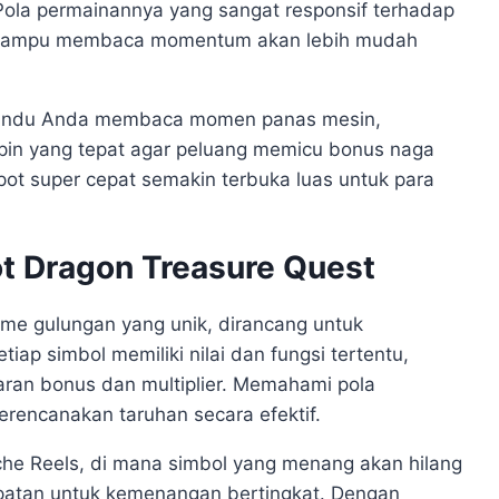
n Pola permainannya yang sangat responsif terhadap
g mampu membaca momentum akan lebih mudah
ndu Anda membaca momen panas mesin,
pin yang tepat agar peluang memicu bonus naga
ot super cepat semakin terbuka luas untuk para
 Dragon Treasure Quest
sme gulungan yang unik, dirancang untuk
ap simbol memiliki nilai dan fungsi tertentu,
ran bonus dan multiplier. Memahami pola
erencanakan taruhan secara efektif.
alanche Reels, di mana simbol yang menang akan hilang
patan untuk kemenangan bertingkat. Dengan