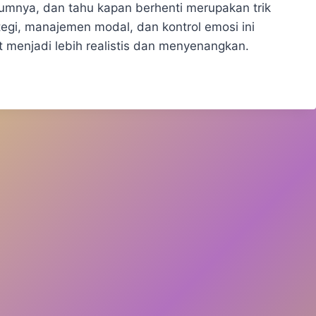
lumnya, dan tahu kapan berhenti merupakan trik
tegi, manajemen modal, dan kontrol emosi ini
 menjadi lebih realistis dan menyenangkan.