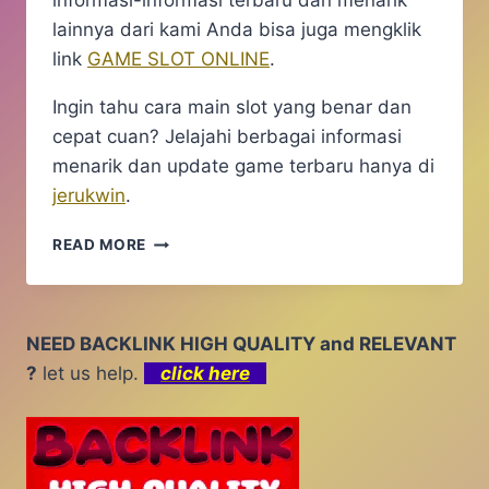
informasi-informasi terbaru dan menarik
lainnya dari kami Anda bisa juga mengklik
link
GAME SLOT ONLINE
.
Ingin tahu cara main slot yang benar dan
cepat cuan? Jelajahi berbagai informasi
menarik dan update game terbaru hanya di
jerukwin
.
TIPS
READ MORE
MENANGKAN
JACKPOT
BESAR
DI
NEED BACKLINK HIGH QUALITY and RELEVANT
SLOT
?
let us help.
click here
EGYPTIAN
MYSTERIES