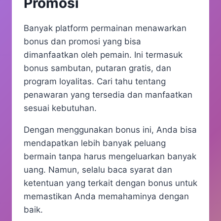
Promosi
Banyak platform permainan menawarkan
bonus dan promosi yang bisa
dimanfaatkan oleh pemain. Ini termasuk
bonus sambutan, putaran gratis, dan
program loyalitas. Cari tahu tentang
penawaran yang tersedia dan manfaatkan
sesuai kebutuhan.
Dengan menggunakan bonus ini, Anda bisa
mendapatkan lebih banyak peluang
bermain tanpa harus mengeluarkan banyak
uang. Namun, selalu baca syarat dan
ketentuan yang terkait dengan bonus untuk
memastikan Anda memahaminya dengan
baik.