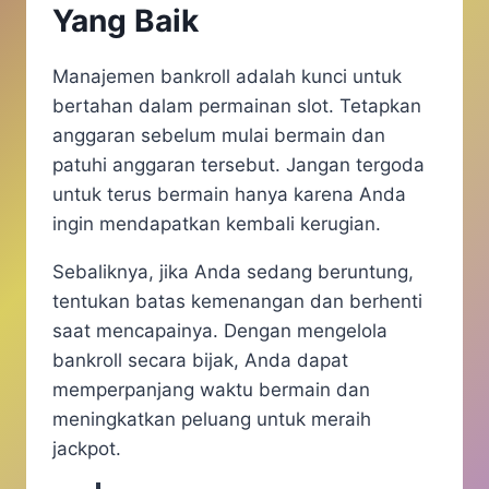
Yang Baik
Manajemen bankroll adalah kunci untuk
bertahan dalam permainan slot. Tetapkan
anggaran sebelum mulai bermain dan
patuhi anggaran tersebut. Jangan tergoda
untuk terus bermain hanya karena Anda
ingin mendapatkan kembali kerugian.
Sebaliknya, jika Anda sedang beruntung,
tentukan batas kemenangan dan berhenti
saat mencapainya. Dengan mengelola
bankroll secara bijak, Anda dapat
memperpanjang waktu bermain dan
meningkatkan peluang untuk meraih
jackpot.