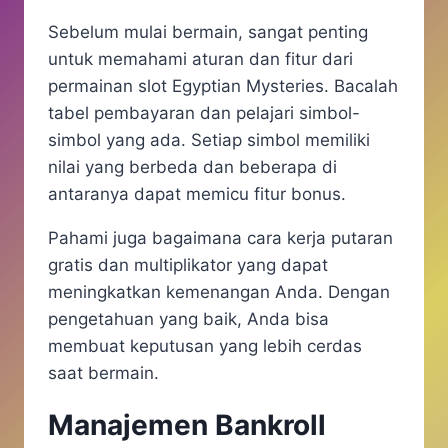
Sebelum mulai bermain, sangat penting
untuk memahami aturan dan fitur dari
permainan slot Egyptian Mysteries. Bacalah
tabel pembayaran dan pelajari simbol-
simbol yang ada. Setiap simbol memiliki
nilai yang berbeda dan beberapa di
antaranya dapat memicu fitur bonus.
Pahami juga bagaimana cara kerja putaran
gratis dan multiplikator yang dapat
meningkatkan kemenangan Anda. Dengan
pengetahuan yang baik, Anda bisa
membuat keputusan yang lebih cerdas
saat bermain.
Manajemen Bankroll