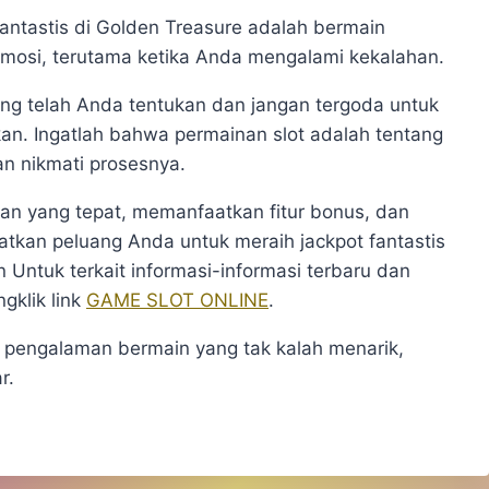
antastis di Golden Treasure adalah bermain
emosi, terutama ketika Anda mengalami kekalahan.
ang telah Anda tentukan dan jangan tergoda untuk
kan. Ingatlah bahwa permainan slot adalah tentang
n nikmati prosesnya.
n yang tepat, memanfaatkan fitur bonus, dan
atkan peluang Anda untuk meraih jackpot fantastis
 Untuk terkait informasi-informasi terbaru dan
gklik link
GAME SLOT ONLINE
.
pengalaman bermain yang tak kalah menarik,
r.