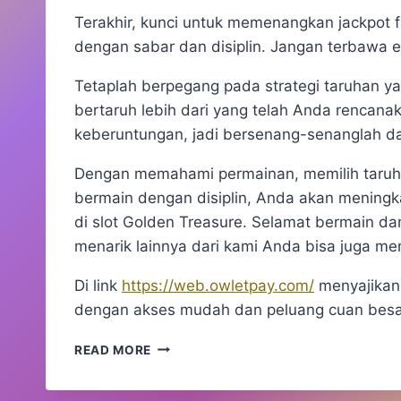
Terakhir, kunci untuk memenangkan jackpot f
dengan sabar dan disiplin. Jangan terbawa 
Tetaplah berpegang pada strategi taruhan y
bertaruh lebih dari yang telah Anda rencana
keberuntungan, jadi bersenang-senanglah da
Dengan memahami permainan, memilih taruha
bermain dengan disiplin, Anda akan meningk
di slot Golden Treasure. Selamat bermain dan
menarik lainnya dari kami Anda bisa juga men
Di link
https://web.owletpay.com/
menyajikan 
dengan akses mudah dan peluang cuan besa
CARA
READ MORE
JITU
MENANGKAN