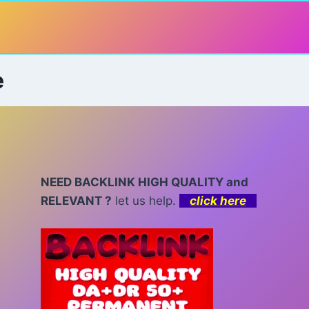
e
NEED BACKLINK HIGH QUALITY and
RELEVANT ?
let us help.
click here