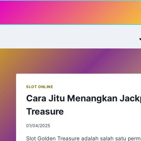
Skip
to
content
SLOT ONLINE
Cara Jitu Menangkan Jackp
Treasure
01/04/2025
Slot Golden Treasure adalah salah satu per