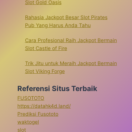
Slot Gold Oasis
Rahasia Jackpot Besar Slot Pirates
Pub Yang Harus Anda Tahu
Cara Profesional Raih Jackpot Bermain
Slot Castle of Fire
Trik Jitu untuk Meraih Jackpot Bermain
Slot Viking Forge
Referensi Situs Terbaik
FUSOTOTO
https://datahk4d.land/
Prediksi Fusototo
waktogel
slot