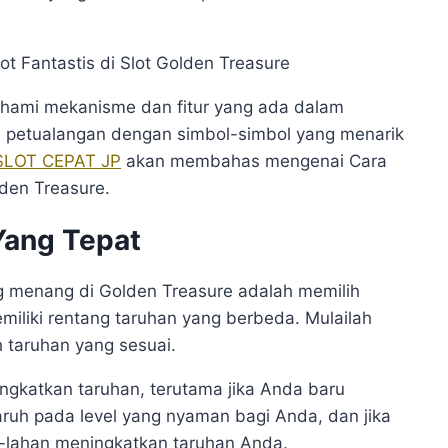
hami mekanisme dan fitur yang ada dalam
ema petualangan dengan simbol-simbol yang menarik
LOT CEPAT JP
akan membahas mengenai Cara
lden Treasure.
Yang Tepat
g menang di Golden Treasure adalah memilih
miliki rentang taruhan yang berbeda. Mulailah
 taruhan yang sesuai.
ngkatkan taruhan, terutama jika Anda baru
aruh pada level yang nyaman bagi Anda, dan jika
-lahan meningkatkan taruhan Anda.