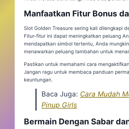
Manfaatkan Fitur Bonus da
Slot Golden Treasure sering kali dilengkapi d
Fitur-fitur ini dapat meningkatkan peluang 
mendapatkan simbol tertentu, Anda mungki
menawarkan peluang tambahan untuk mena
Pastikan untuk memahami cara mengaktifkan f
Jangan ragu untuk membaca panduan permai
keuntungan.
Baca Juga:
Cara Mudah Me
Pinup Girls
Bermain Dengan Sabar dan 