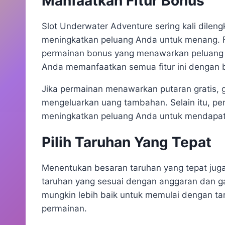
Manfaatkan Fitur Bonus
Slot Underwater Adventure sering kali dilen
meningkatkan peluang Anda untuk menang. Fitu
permainan bonus yang menawarkan peluang 
Anda memanfaatkan semua fitur ini dengan b
Jika permainan menawarkan putaran gratis, 
mengeluarkan uang tambahan. Selain itu, pe
meningkatkan peluang Anda untuk mendapa
Pilih Taruhan Yang Tepat
Menentukan besaran taruhan yang tepat juga 
taruhan yang sesuai dengan anggaran dan g
mungkin lebih baik untuk memulai dengan t
permainan.