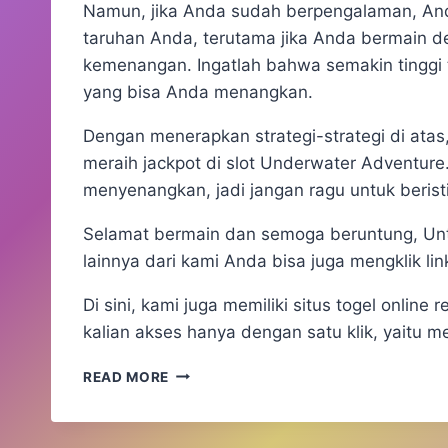
Namun, jika Anda sudah berpengalaman, A
taruhan Anda, terutama jika Anda bermain d
kemenangan. Ingatlah bahwa semakin tinggi 
yang bisa Anda menangkan.
Dengan menerapkan strategi-strategi di ata
meraih jackpot di slot Underwater Adventure
menyenangkan, jadi jangan ragu untuk beristi
Selamat bermain dan semoga beruntung, Untu
lainnya dari kami Anda bisa juga mengklik li
Di sini, kami juga memiliki situs togel onli
kalian akses hanya dengan satu klik, yaitu me
STRATEGI
READ MORE
CERDAS
UNTUK
JACKPOT