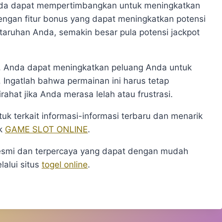
nda dapat mempertimbangkan untuk meningkatkan
engan fitur bonus yang dapat meningkatkan potensi
taruhan Anda, semakin besar pula potensi jackpot
s, Anda dapat meningkatkan peluang Anda untuk
. Ingatlah bahwa permainan ini harus tetap
rahat jika Anda merasa lelah atau frustrasi.
k terkait informasi-informasi terbaru dan menarik
nk
GAME SLOT ONLINE
.
ne resmi dan terpercaya yang dapat dengan mudah
lalui situs
togel online
.