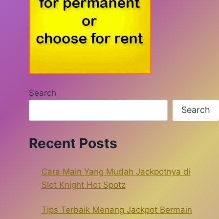
Search
Search
Recent Posts
Cara Main Yang Mudah Jackpotnya di
Slot Knight Hot Spotz
Tips Terbaik Menang Jackpot Bermain