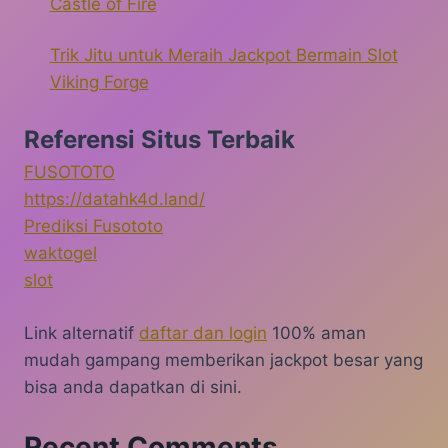
Castle of Fire
Trik Jitu untuk Meraih Jackpot Bermain Slot
Viking Forge
Referensi Situs Terbaik
FUSOTOTO
https://datahk4d.land/
Prediksi Fusototo
waktogel
slot
Link alternatif
daftar dan login
100% aman
mudah gampang memberikan jackpot besar yang
bisa anda dapatkan di sini.
Recent Comments