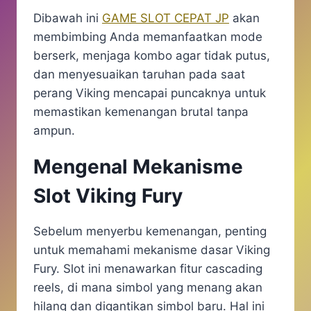
Dibawah ini
GAME SLOT CEPAT JP
akan
membimbing Anda memanfaatkan mode
berserk, menjaga kombo agar tidak putus,
dan menyesuaikan taruhan pada saat
perang Viking mencapai puncaknya untuk
memastikan kemenangan brutal tanpa
ampun.
Mengenal Mekanisme
Slot Viking Fury
Sebelum menyerbu kemenangan, penting
untuk memahami mekanisme dasar Viking
Fury. Slot ini menawarkan fitur cascading
reels, di mana simbol yang menang akan
hilang dan digantikan simbol baru. Hal ini