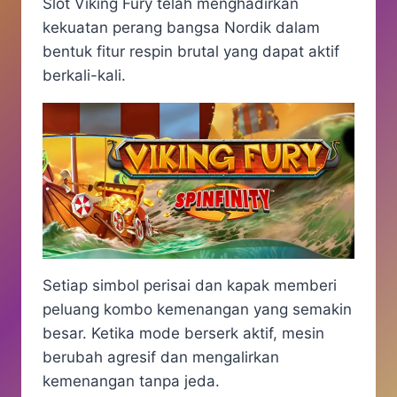
Slot Viking Fury telah menghadirkan
kekuatan perang bangsa Nordik dalam
bentuk fitur respin brutal yang dapat aktif
berkali-kali.
Setiap simbol perisai dan kapak memberi
peluang kombo kemenangan yang semakin
besar. Ketika mode berserk aktif, mesin
berubah agresif dan mengalirkan
kemenangan tanpa jeda.