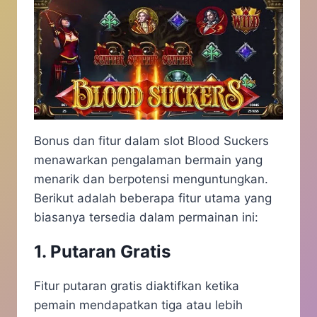
Bonus dan fitur dalam slot Blood Suckers
menawarkan pengalaman bermain yang
menarik dan berpotensi menguntungkan.
Berikut adalah beberapa fitur utama yang
biasanya tersedia dalam permainan ini:
1.
Putaran Gratis
Fitur putaran gratis diaktifkan ketika
pemain mendapatkan tiga atau lebih