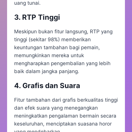
uang tunai.
3.
RTP Tinggi
Meskipun bukan fitur langsung, RTP yang
tinggi (sekitar 98%) memberikan
keuntungan tambahan bagi pemain,
memungkinkan mereka untuk
mengharapkan pengembalian yang lebih
baik dalam jangka panjang.
4.
Grafis dan Suara
Fitur tambahan dari grafis berkualitas tinggi
dan efek suara yang menegangkan
meningkatkan pengalaman bermain secara
keseluruhan, menciptakan suasana horor
yang mendebarkan.