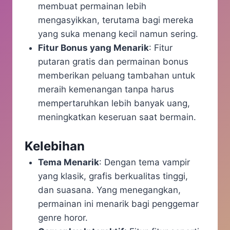
membuat permainan lebih
mengasyikkan, terutama bagi mereka
yang suka menang kecil namun sering.
Fitur Bonus yang Menarik
: Fitur
putaran gratis dan permainan bonus
memberikan peluang tambahan untuk
meraih kemenangan tanpa harus
mempertaruhkan lebih banyak uang,
meningkatkan keseruan saat bermain.
Kelebihan
Tema Menarik
: Dengan tema vampir
yang klasik, grafis berkualitas tinggi,
dan suasana. Yang menegangkan,
permainan ini menarik bagi penggemar
genre horor.