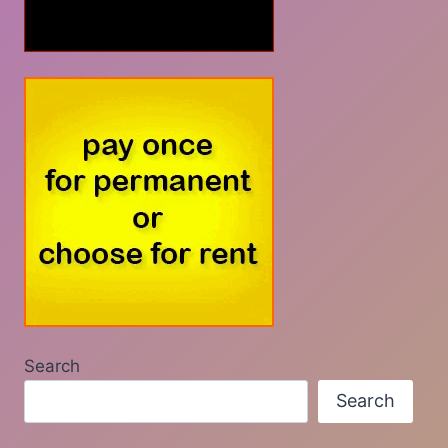
Search
Search