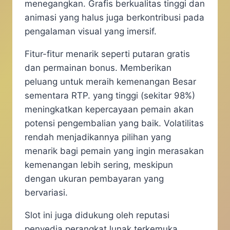
menegangkan. Grafis berkualitas tinggi dan
animasi yang halus juga berkontribusi pada
pengalaman visual yang imersif.
Fitur-fitur menarik seperti putaran gratis
dan permainan bonus. Memberikan
peluang untuk meraih kemenangan Besar
sementara RTP. yang tinggi (sekitar 98%)
meningkatkan kepercayaan pemain akan
potensi pengembalian yang baik. Volatilitas
rendah menjadikannya pilihan yang
menarik bagi pemain yang ingin merasakan
kemenangan lebih sering, meskipun
dengan ukuran pembayaran yang
bervariasi.
Slot ini juga didukung oleh reputasi
penyedia perangkat lunak terkemuka,