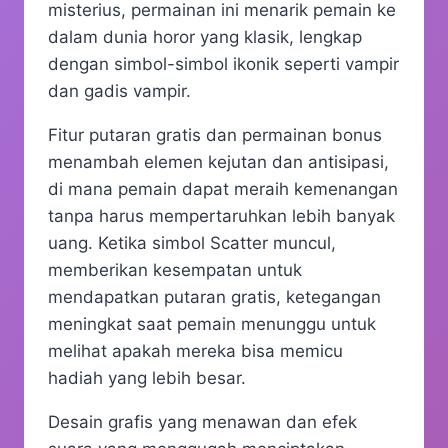
misterius, permainan ini menarik pemain ke
dalam dunia horor yang klasik, lengkap
dengan simbol-simbol ikonik seperti vampir
dan gadis vampir.
Fitur putaran gratis dan permainan bonus
menambah elemen kejutan dan antisipasi,
di mana pemain dapat meraih kemenangan
tanpa harus mempertaruhkan lebih banyak
uang. Ketika simbol Scatter muncul,
memberikan kesempatan untuk
mendapatkan putaran gratis, ketegangan
meningkat saat pemain menunggu untuk
melihat apakah mereka bisa memicu
hadiah yang lebih besar.
Desain grafis yang menawan dan efek