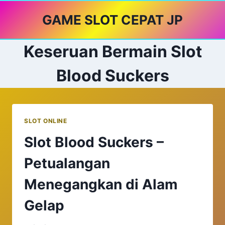
Skip
GAME SLOT CEPAT JP
to
content
Keseruan Bermain Slot
Blood Suckers
SLOT ONLINE
Slot Blood Suckers –
Petualangan
Menegangkan di Alam
Gelap