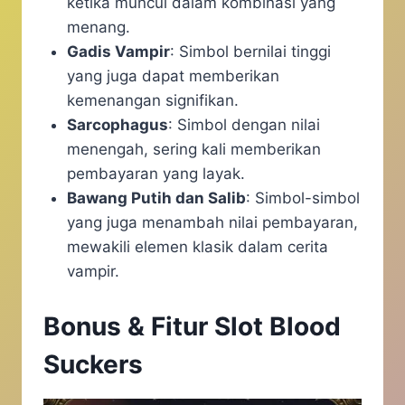
ketika muncul dalam kombinasi yang
menang.
Gadis Vampir
: Simbol bernilai tinggi
yang juga dapat memberikan
kemenangan signifikan.
Sarcophagus
: Simbol dengan nilai
menengah, sering kali memberikan
pembayaran yang layak.
Bawang Putih dan Salib
: Simbol-simbol
yang juga menambah nilai pembayaran,
mewakili elemen klasik dalam cerita
vampir.
Bonus & Fitur Slot Blood
Suckers