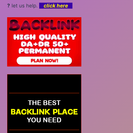
MENEGANGKAN
?
let us help.
click here
DI
ALAM
GELAP