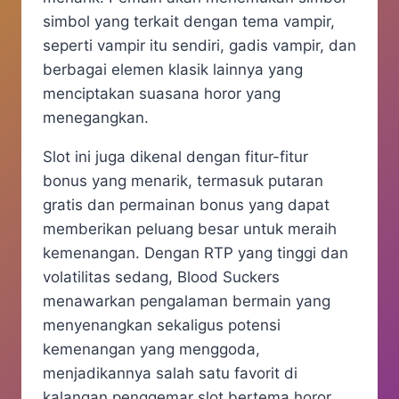
simbol yang terkait dengan tema vampir,
seperti vampir itu sendiri, gadis vampir, dan
berbagai elemen klasik lainnya yang
menciptakan suasana horor yang
menegangkan.
Slot ini juga dikenal dengan fitur-fitur
bonus yang menarik, termasuk putaran
gratis dan permainan bonus yang dapat
memberikan peluang besar untuk meraih
kemenangan. Dengan RTP yang tinggi dan
volatilitas sedang, Blood Suckers
menawarkan pengalaman bermain yang
menyenangkan sekaligus potensi
kemenangan yang menggoda,
menjadikannya salah satu favorit di
kalangan penggemar slot bertema horor.