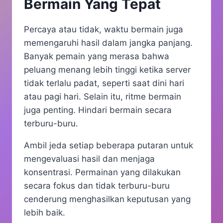
Bermain Yang Tepat
Percaya atau tidak, waktu bermain juga
memengaruhi hasil dalam jangka panjang.
Banyak pemain yang merasa bahwa
peluang menang lebih tinggi ketika server
tidak terlalu padat, seperti saat dini hari
atau pagi hari. Selain itu, ritme bermain
juga penting. Hindari bermain secara
terburu-buru.
Ambil jeda setiap beberapa putaran untuk
mengevaluasi hasil dan menjaga
konsentrasi. Permainan yang dilakukan
secara fokus dan tidak terburu-buru
cenderung menghasilkan keputusan yang
lebih baik.