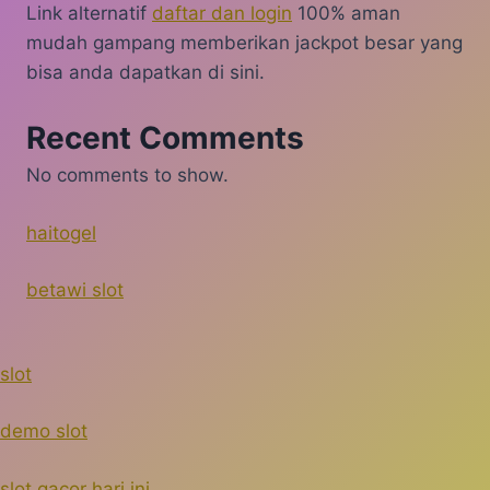
Link alternatif
daftar dan login
100% aman
mudah gampang memberikan jackpot besar yang
bisa anda dapatkan di sini.
Recent Comments
No comments to show.
haitogel
betawi slot
slot
demo slot
slot gacor hari ini