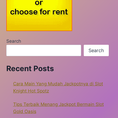
Search
Search
Recent Posts
Cara Main Yang Mudah Jackpotnya di Slot
Knight Hot Spotz
Tips Terbaik Menang Jackpot Bermain Slot
Gold Oasis