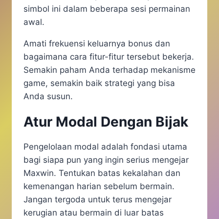
simbol ini dalam beberapa sesi permainan
awal.
Amati frekuensi keluarnya bonus dan
bagaimana cara fitur-fitur tersebut bekerja.
Semakin paham Anda terhadap mekanisme
game, semakin baik strategi yang bisa
Anda susun.
Atur Modal Dengan Bijak
Pengelolaan modal adalah fondasi utama
bagi siapa pun yang ingin serius mengejar
Maxwin. Tentukan batas kekalahan dan
kemenangan harian sebelum bermain.
Jangan tergoda untuk terus mengejar
kerugian atau bermain di luar batas