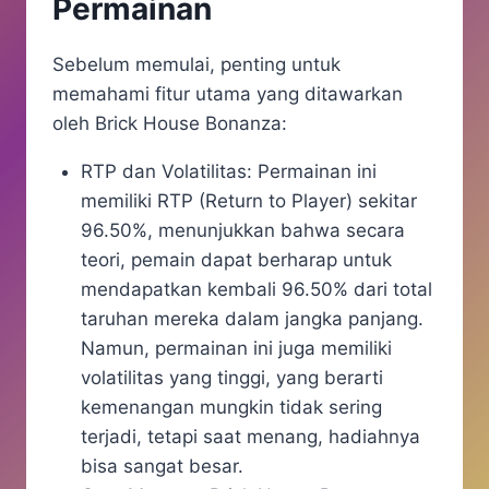
Permainan
Sebelum memulai, penting untuk
memahami fitur utama yang ditawarkan
oleh Brick House Bonanza:
RTP dan Volatilitas: Permainan ini
memiliki RTP (Return to Player) sekitar
96.50%, menunjukkan bahwa secara
teori, pemain dapat berharap untuk
mendapatkan kembali 96.50% dari total
taruhan mereka dalam jangka panjang.
Namun, permainan ini juga memiliki
volatilitas yang tinggi, yang berarti
kemenangan mungkin tidak sering
terjadi, tetapi saat menang, hadiahnya
bisa sangat besar.