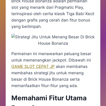
Brick House Bonanza adalah permainan
slot yang menarik dari Pragmatic Play,
terinspirasi oleh cerita klasik Tiga Babi Kecil
dengan grafis yang cerah dan fitur bonus
yang berlimpah.
Permainan ini menawarkan peluang besar
untuk memenangkan jackpot. Dibawah ini
GAME SLOT CEPAT JP
akan membahas
membahas strategi jitu untuk menang
besar di Brick House Bonanza serta
memanfaatkan fitur-fitur yang ada.
Memahami Fitur Utama