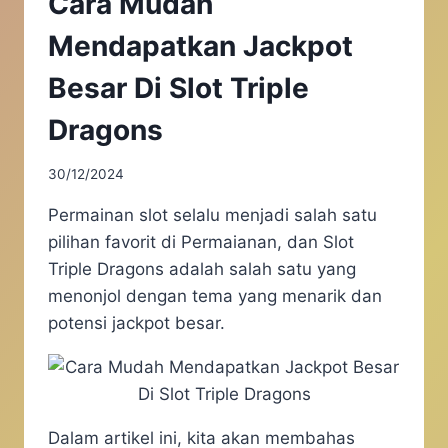
Cara Mudah
Mendapatkan Jackpot
Besar Di Slot Triple
Dragons
30/12/2024
Permainan slot selalu menjadi salah satu
pilihan favorit di Permaianan, dan Slot
Triple Dragons adalah salah satu yang
menonjol dengan tema yang menarik dan
potensi jackpot besar.
Dalam artikel ini, kita akan membahas