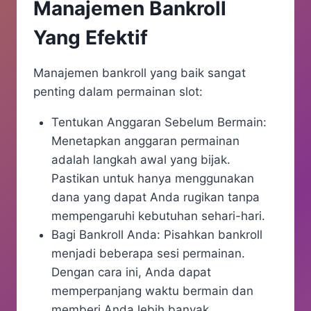
Manajemen Bankroll
Yang Efektif
Manajemen bankroll yang baik sangat
penting dalam permainan slot:
Tentukan Anggaran Sebelum Bermain:
Menetapkan anggaran permainan
adalah langkah awal yang bijak.
Pastikan untuk hanya menggunakan
dana yang dapat Anda rugikan tanpa
mempengaruhi kebutuhan sehari-hari.
Bagi Bankroll Anda: Pisahkan bankroll
menjadi beberapa sesi permainan.
Dengan cara ini, Anda dapat
memperpanjang waktu bermain dan
memberi Anda lebih banyak