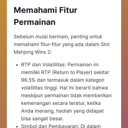
Memahami Fitur
Permainan
Sebelum mulai bermain, penting untuk
memahami fitur-fitur yang ada dalam Slot
Mahjong Wins 2:
RTP dan Volatilitas: Permainan ini
memiliki RTP (Return to Player) sekitar
96.5% dan termasuk dalam kategori
volatilitas tinggi. Hal ini berarti bahwa
meskipun permainan tidak memberikan
kemenangan secara teratur, ketika
Anda menang, hadiah yang didapat
bisa sangat besar.
Simbol dan Pembayaran: Di dalam