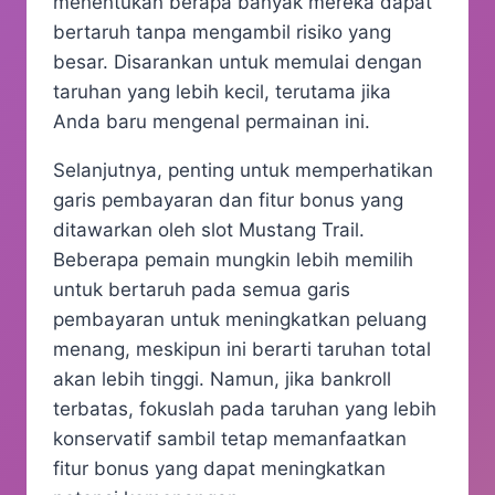
menentukan berapa banyak mereka dapat
bertaruh tanpa mengambil risiko yang
besar. Disarankan untuk memulai dengan
taruhan yang lebih kecil, terutama jika
Anda baru mengenal permainan ini.
Selanjutnya, penting untuk memperhatikan
garis pembayaran dan fitur bonus yang
ditawarkan oleh slot Mustang Trail.
Beberapa pemain mungkin lebih memilih
untuk bertaruh pada semua garis
pembayaran untuk meningkatkan peluang
menang, meskipun ini berarti taruhan total
akan lebih tinggi. Namun, jika bankroll
terbatas, fokuslah pada taruhan yang lebih
konservatif sambil tetap memanfaatkan
fitur bonus yang dapat meningkatkan