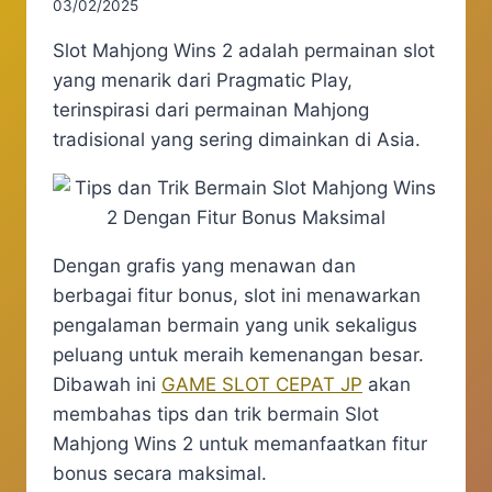
03/02/2025
Slot Mahjong Wins 2 adalah permainan slot
yang menarik dari Pragmatic Play,
terinspirasi dari permainan Mahjong
tradisional yang sering dimainkan di Asia.
Dengan grafis yang menawan dan
berbagai fitur bonus, slot ini menawarkan
pengalaman bermain yang unik sekaligus
peluang untuk meraih kemenangan besar.
Dibawah ini
GAME SLOT CEPAT JP
akan
membahas tips dan trik bermain Slot
Mahjong Wins 2 untuk memanfaatkan fitur
bonus secara maksimal.