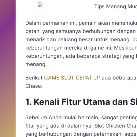
Dalam permainan ini, pemain akan menemukan
petani yang semuanya berhubungan dengan d
menarik dan peluang besar untuk menang, b
keberuntungan mereka di game ini. Meskipun
keberuntungan, ada beberapa strategi yang
menang.
Berikut
GAME SLOT CEPAT JP
ada beberapa t
Chase.
1. Kenali Fitur Utama dan 
Sebelum Anda mulai bermain, sangat penting
fitur yang ada di dalamnya. Slot Chicken C
yang berhubungan dengan peternakan, seperti