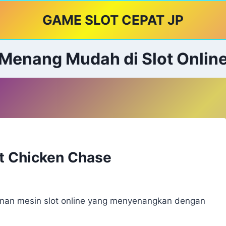
GAME SLOT CEPAT JP
Menang Mudah di Slot Onlin
t Chicken Chase
inan mesin slot online yang menyenangkan dengan