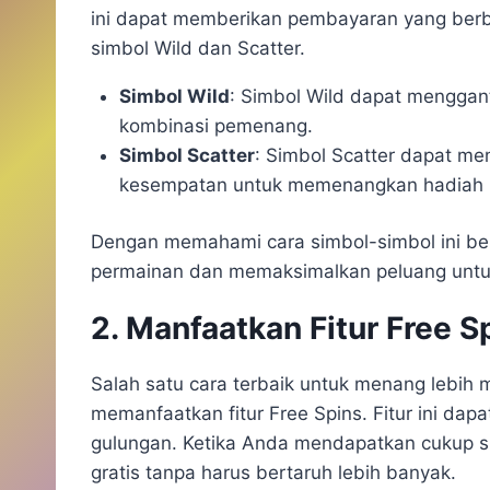
ini dapat memberikan pembayaran yang berb
simbol Wild dan Scatter.
Simbol Wild
: Simbol Wild dapat mengga
kombinasi pemenang.
Simbol Scatter
: Simbol Scatter dapat me
kesempatan untuk memenangkan hadiah l
Dengan memahami cara simbol-simbol ini beke
permainan dan memaksimalkan peluang unt
2. Manfaatkan Fitur Free S
Salah satu cara terbaik untuk menang lebih
memanfaatkan fitur Free Spins. Fitur ini dap
gulungan. Ketika Anda mendapatkan cukup s
gratis tanpa harus bertaruh lebih banyak.