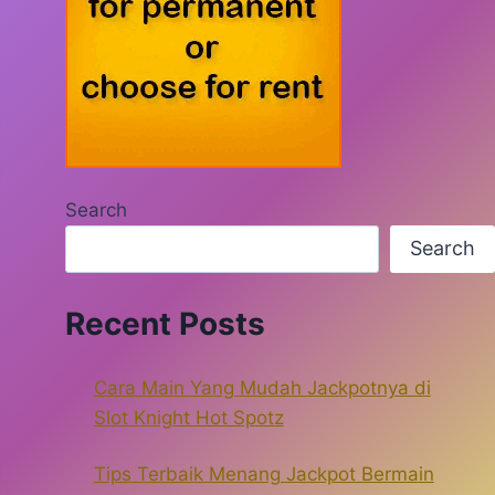
Search
Search
Recent Posts
Cara Main Yang Mudah Jackpotnya di
Slot Knight Hot Spotz
Tips Terbaik Menang Jackpot Bermain