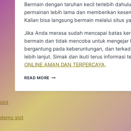
Bermain dengan taruhan kecil terlebih dah
permainan lebih lama dan memberikan kesempa
Kalian bisa langsung bermain melalui situs y
Jika Anda merasa sudah mencapai batas keru
bermain dan tidak mencoba untuk mengejar k
bergantung pada keberuntungan, dan terkada
lebih lanjut. Simak dan ikuti terus informasi 
ONLINE AMAN DAN TERPERCAYA
.
TIPS
READ MORE
MENANG
MUDAH
DI
SLOT
slot
CHICKEN
CHASE
demo slot