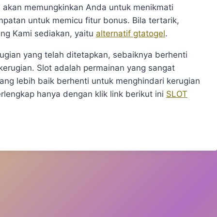
ulu akan memungkinkan Anda untuk menikmati
tan untuk memicu fitur bonus. Bila tertarik,
ang Kami sediakan, yaitu
alternatif gtatogel
.
gian yang telah ditetapkan, sebaiknya berhenti
erugian. Slot adalah permainan yang sangat
ng lebih baik berhenti untuk menghindari kerugian
terlengkap hanya dengan klik link berikut ini
SLOT