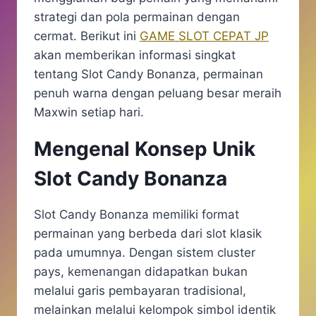
strategi dan pola permainan dengan
cermat. Berikut ini
GAME SLOT CEPAT JP
akan memberikan informasi singkat
tentang Slot Candy Bonanza, permainan
penuh warna dengan peluang besar meraih
Maxwin setiap hari.
Mengenal Konsep Unik
Slot Candy Bonanza
Slot Candy Bonanza memiliki format
permainan yang berbeda dari slot klasik
pada umumnya. Dengan sistem cluster
pays, kemenangan didapatkan bukan
melalui garis pembayaran tradisional,
melainkan melalui kelompok simbol identik