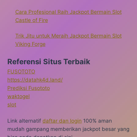
Cara Profesional Raih Jackpot Bermain Slot
Castle of Fire
Trik Jitu untuk Meraih Jackpot Bermain Slot
Viking Forge
Referensi Situs Terbaik
FUSOTOTO
https://datahk4d.land/
Prediksi Fusototo
waktogel
slot
Link alternatif
daftar dan login
100% aman
mudah gampang memberikan jackpot besar yang