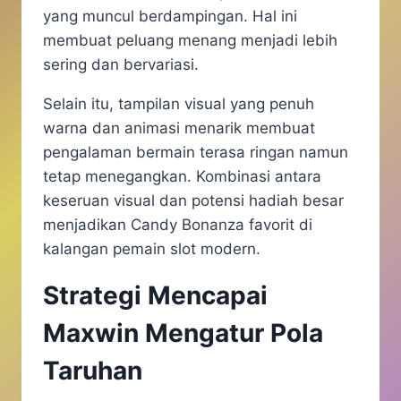
yang muncul berdampingan. Hal ini
membuat peluang menang menjadi lebih
sering dan bervariasi.
Selain itu, tampilan visual yang penuh
warna dan animasi menarik membuat
pengalaman bermain terasa ringan namun
tetap menegangkan. Kombinasi antara
keseruan visual dan potensi hadiah besar
menjadikan Candy Bonanza favorit di
kalangan pemain slot modern.
Strategi Mencapai
Maxwin Mengatur Pola
Taruhan