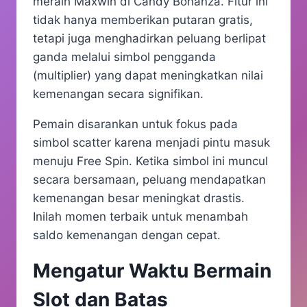
meraih Maxwin di Candy Bonanza. Fitur ini
tidak hanya memberikan putaran gratis,
tetapi juga menghadirkan peluang berlipat
ganda melalui simbol pengganda
(multiplier) yang dapat meningkatkan nilai
kemenangan secara signifikan.
Pemain disarankan untuk fokus pada
simbol scatter karena menjadi pintu masuk
menuju Free Spin. Ketika simbol ini muncul
secara bersamaan, peluang mendapatkan
kemenangan besar meningkat drastis.
Inilah momen terbaik untuk menambah
saldo kemenangan dengan cepat.
Mengatur Waktu Bermain
Slot dan Batas