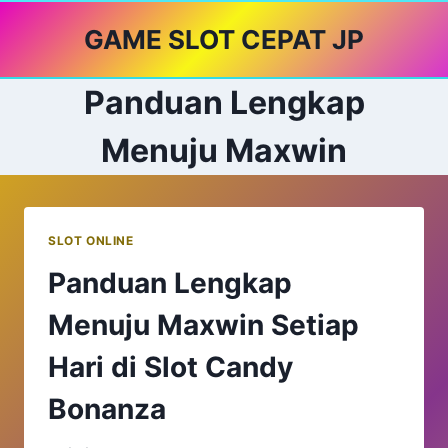
Skip
GAME SLOT CEPAT JP
to
content
Panduan Lengkap
Menuju Maxwin
SLOT ONLINE
Panduan Lengkap
Menuju Maxwin Setiap
Hari di Slot Candy
Bonanza