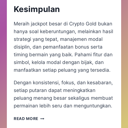
Kesimpulan
Meraih jackpot besar di Crypto Gold bukan
hanya soal keberuntungan, melainkan hasil
strategi yang tepat, manajemen modal
disiplin, dan pemanfaatan bonus serta
timing bermain yang baik. Pahami fitur dan
simbol, kelola modal dengan bijak, dan
manfaatkan setiap peluang yang tersedia.
Dengan konsistensi, fokus, dan kesabaran,
setiap putaran dapat meningkatkan
peluang menang besar sekaligus membuat
permainan lebih seru dan menguntungkan.
PANDUAN
READ MORE
LENGKAP