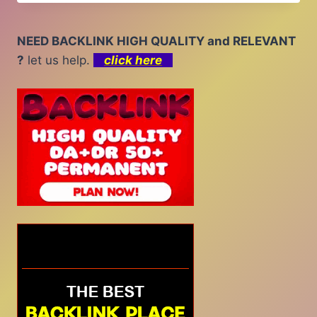
RAIH
JACKPOT
BESAR
NEED BACKLINK HIGH QUALITY and RELEVANT
BERMAIN
?
let us help.
click here
SLOT
CRYPTO
GOLD