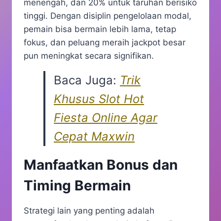
menengah, dan 20% untuk taruhan berisiko
tinggi. Dengan disiplin pengelolaan modal,
pemain bisa bermain lebih lama, tetap
fokus, dan peluang meraih jackpot besar
pun meningkat secara signifikan.
Baca Juga:
Trik
Khusus Slot Hot
Fiesta Online Agar
Cepat Maxwin
Manfaatkan Bonus dan
Timing Bermain
Strategi lain yang penting adalah