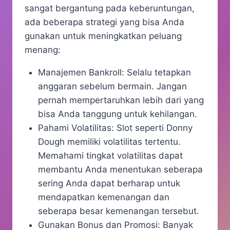
sangat bergantung pada keberuntungan,
ada beberapa strategi yang bisa Anda
gunakan untuk meningkatkan peluang
menang:
Manajemen Bankroll: Selalu tetapkan
anggaran sebelum bermain. Jangan
pernah mempertaruhkan lebih dari yang
bisa Anda tanggung untuk kehilangan.
Pahami Volatilitas: Slot seperti Donny
Dough memiliki volatilitas tertentu.
Memahami tingkat volatilitas dapat
membantu Anda menentukan seberapa
sering Anda dapat berharap untuk
mendapatkan kemenangan dan
seberapa besar kemenangan tersebut.
Gunakan Bonus dan Promosi: Banyak