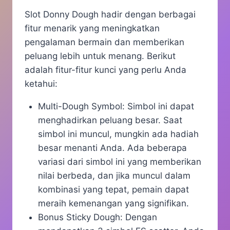
Slot Donny Dough hadir dengan berbagai
fitur menarik yang meningkatkan
pengalaman bermain dan memberikan
peluang lebih untuk menang. Berikut
adalah fitur-fitur kunci yang perlu Anda
ketahui:
Multi-Dough Symbol: Simbol ini dapat
menghadirkan peluang besar. Saat
simbol ini muncul, mungkin ada hadiah
besar menanti Anda. Ada beberapa
variasi dari simbol ini yang memberikan
nilai berbeda, dan jika muncul dalam
kombinasi yang tepat, pemain dapat
meraih kemenangan yang signifikan.
Bonus Sticky Dough: Dengan