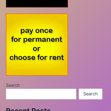
Search
Search
Recent Posts