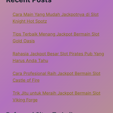
Cara Main Yang Mudah Jackpotnya di Slot
Knight Hot Spotz
Tips Terbaik Menang Jackpot Bermain Slot
Gold Oasis
Rahasia Jackpot Besar Slot Pirates Pub Yang
Harus Anda Tahu
Cara Profesional Raih Jackpot Bermain Slot
Castle of Fire
Trik Jitu untuk Meraih Jackpot Bermain Slot
Viking Forge