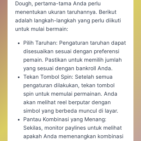
Dough, pertama-tama Anda perlu
menentukan ukuran taruhannya. Berikut
adalah langkah-langkah yang perlu diikuti
untuk mulai bermain:
Pilih Taruhan: Pengaturan taruhan dapat
disesuaikan sesuai dengan preferensi
pemain. Pastikan untuk memilih jumlah
yang sesuai dengan bankroll Anda.
Tekan Tombol Spin: Setelah semua
pengaturan dilakukan, tekan tombol
spin untuk memulai permainan. Anda
akan melihat reel berputar dengan
simbol yang berbeda muncul di layar.
Pantau Kombinasi yang Menang:
Sekilas, monitor paylines untuk melihat
apakah Anda memenangkan kombinasi