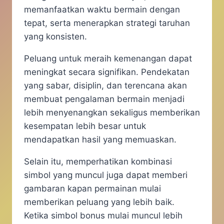
memanfaatkan waktu bermain dengan
tepat, serta menerapkan strategi taruhan
yang konsisten.
Peluang untuk meraih kemenangan dapat
meningkat secara signifikan. Pendekatan
yang sabar, disiplin, dan terencana akan
membuat pengalaman bermain menjadi
lebih menyenangkan sekaligus memberikan
kesempatan lebih besar untuk
mendapatkan hasil yang memuaskan.
Selain itu, memperhatikan kombinasi
simbol yang muncul juga dapat memberi
gambaran kapan permainan mulai
memberikan peluang yang lebih baik.
Ketika simbol bonus mulai muncul lebih