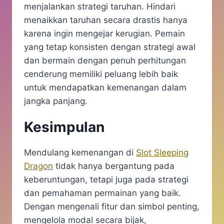
menjalankan strategi taruhan. Hindari
menaikkan taruhan secara drastis hanya
karena ingin mengejar kerugian. Pemain
yang tetap konsisten dengan strategi awal
dan bermain dengan penuh perhitungan
cenderung memiliki peluang lebih baik
untuk mendapatkan kemenangan dalam
jangka panjang.
Kesimpulan
Mendulang kemenangan di
Slot Sleeping
Dragon
tidak hanya bergantung pada
keberuntungan, tetapi juga pada strategi
dan pemahaman permainan yang baik.
Dengan mengenali fitur dan simbol penting,
mengelola modal secara bijak,