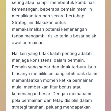
sering atau hampir membentuk kombinasi
kemenangan, beberapa pemain memilih
menaikkan taruhan secara bertahap.
Strategi ini dilakukan untuk
memaksimalkan potensi kemenangan
tanpa mengambil risiko terlalu besar sejak
awal permainan.
Hal lain yang tidak kalah penting adalah
menjaga konsistensi dalam bermain.
Pemain yang sabar dan tidak terburu-buru
biasanya memiliki peluang lebih baik dalam
memanfaatkan momen ketika permainan
mulai memberikan fitur bonus atau
kemenangan besar. Dengan memahami
pola permainan dan tetap disiplin dalam
strategi taruhan, peluang mendapatkan