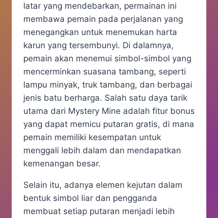
latar yang mendebarkan, permainan ini
membawa pemain pada perjalanan yang
menegangkan untuk menemukan harta
karun yang tersembunyi. Di dalamnya,
pemain akan menemui simbol-simbol yang
mencerminkan suasana tambang, seperti
lampu minyak, truk tambang, dan berbagai
jenis batu berharga. Salah satu daya tarik
utama dari Mystery Mine adalah fitur bonus
yang dapat memicu putaran gratis, di mana
pemain memiliki kesempatan untuk
menggali lebih dalam dan mendapatkan
kemenangan besar.
Selain itu, adanya elemen kejutan dalam
bentuk simbol liar dan pengganda
membuat setiap putaran menjadi lebih