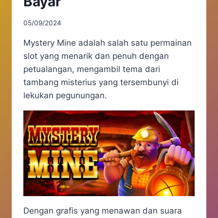
Bayar
05/09/2024
Mystery Mine adalah salah satu permainan
slot yang menarik dan penuh dengan
petualangan, mengambil tema dari
tambang misterius yang tersembunyi di
lekukan pegunungan.
Dengan grafis yang menawan dan suara