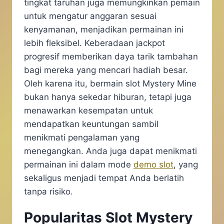
tingkat taruhan juga memungkinkan pemain
untuk mengatur anggaran sesuai
kenyamanan, menjadikan permainan ini
lebih fleksibel. Keberadaan jackpot
progresif memberikan daya tarik tambahan
bagi mereka yang mencari hadiah besar.
Oleh karena itu, bermain slot Mystery Mine
bukan hanya sekedar hiburan, tetapi juga
menawarkan kesempatan untuk
mendapatkan keuntungan sambil
menikmati pengalaman yang
menegangkan. Anda juga dapat menikmati
permainan ini dalam mode
demo slot
, yang
sekaligus menjadi tempat Anda berlatih
tanpa risiko.
Popularitas Slot Mystery