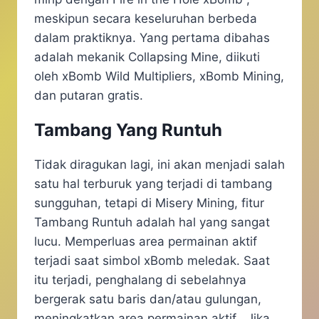
meskipun secara keseluruhan berbeda
dalam praktiknya. Yang pertama dibahas
adalah mekanik Collapsing Mine, diikuti
oleh xBomb Wild Multipliers, xBomb Mining,
dan putaran gratis.
Tambang Yang Runtuh
Tidak diragukan lagi, ini akan menjadi salah
satu hal terburuk yang terjadi di tambang
sungguhan, tetapi di Misery Mining, fitur
Tambang Runtuh adalah hal yang sangat
lucu. Memperluas area permainan aktif
terjadi saat simbol xBomb meledak. Saat
itu terjadi, penghalang di sebelahnya
bergerak satu baris dan/atau gulungan,
meningkatkan area permainan aktif . Jika