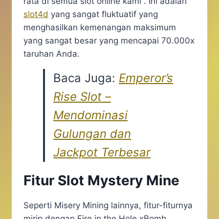
rata di semua slot online kami . Ini adalah
slot4d
yang sangat fluktuatif yang
menghasilkan kemenangan maksimum
yang sangat besar yang mencapai 70.000x
taruhan Anda.
Baca Juga:
Emperor’s
Rise Slot –
Mendominasi
Gulungan dan
Jackpot Terbesar
Fitur Slot Mystery Mine
Seperti Misery Mining lainnya, fitur-fiturnya
mirip dengan Fire in the Hole xBomb ,