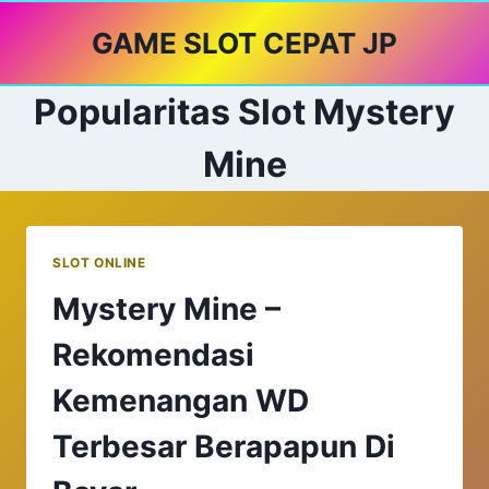
Skip
GAME SLOT CEPAT JP
to
content
Popularitas Slot Mystery
Mine
SLOT ONLINE
Mystery Mine –
Rekomendasi
Kemenangan WD
Terbesar Berapapun Di