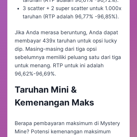
3 scatter + 2 super scatter untuk 1.000x
taruhan (RTP adalah 96,77% -96,85%).
Jika Anda merasa beruntung, Anda dapat
membayar 439x taruhan untuk opsi lucky
dip. Masing-masing dari tiga opsi
sebelumnya memiliki peluang satu dari tiga
untuk menang. RTP untuk ini adalah
96,62%-96,69%.
Taruhan Mini &
Kemenangan Maks
Berapa pembayaran maksimum di Mystery
Mine? Potensi kemenangan maksimum