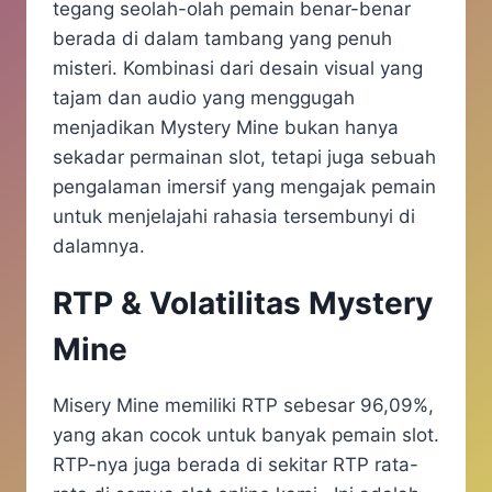
tegang seolah-olah pemain benar-benar
berada di dalam tambang yang penuh
misteri. Kombinasi dari desain visual yang
tajam dan audio yang menggugah
menjadikan Mystery Mine bukan hanya
sekadar permainan slot, tetapi juga sebuah
pengalaman imersif yang mengajak pemain
untuk menjelajahi rahasia tersembunyi di
dalamnya.
RTP & Volatilitas Mystery
Mine
Misery Mine memiliki RTP sebesar 96,09%,
yang akan cocok untuk banyak pemain slot.
RTP-nya juga berada di sekitar RTP rata-