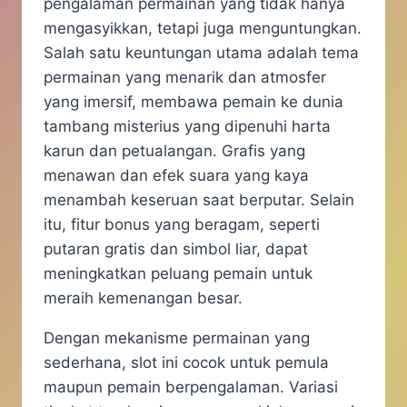
pengalaman permainan yang tidak hanya
mengasyikkan, tetapi juga menguntungkan.
Salah satu keuntungan utama adalah tema
permainan yang menarik dan atmosfer
yang imersif, membawa pemain ke dunia
tambang misterius yang dipenuhi harta
karun dan petualangan. Grafis yang
menawan dan efek suara yang kaya
menambah keseruan saat berputar. Selain
itu, fitur bonus yang beragam, seperti
putaran gratis dan simbol liar, dapat
meningkatkan peluang pemain untuk
meraih kemenangan besar.
Dengan mekanisme permainan yang
sederhana, slot ini cocok untuk pemula
maupun pemain berpengalaman. Variasi