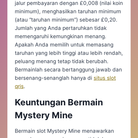
jalur pembayaran dengan £0,008 (nilai koin
minimum), menghasilkan taruhan minimum
(atau “taruhan minimum”) sebesar £0,20.
Jumlah yang Anda pertaruhkan tidak
memengaruhi kemungkinan menang.
Apakah Anda memilih untuk memasang
taruhan yang lebih tinggi atau lebih rendah,
peluang menang tetap tidak berubah.
Bermainlah secara bertanggung jawab dan
bersenang-senanglah hanya di
situs slot
qris
.
Keuntungan Bermain
Mystery Mine
Bermain slot Mystery Mine menawarkan