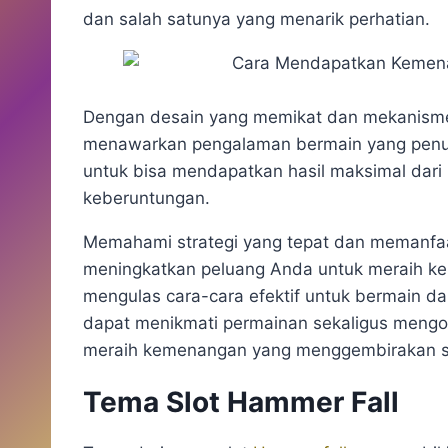
dan salah satunya yang menarik perhatian.
Dengan desain yang memikat dan mekanisme 
menawarkan pengalaman bermain yang penu
untuk bisa mendapatkan hasil maksimal dari 
keberuntungan.
Memahami strategi yang tepat dan memanfaatka
meningkatkan peluang Anda untuk meraih ke
mengulas cara-cara efektif untuk bermain d
dapat menikmati permainan sekaligus mengo
meraih kemenangan yang menggembirakan saa
Tema Slot Hammer Fall