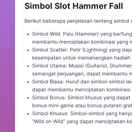
Simbol Slot Hammer Fall
Berikut beberapa penjelasan tentang simbol 
Simbol Wild: Palu (Hammer) yang berfungs
membantu menciptakan kombinasi yang 
Simbol Scatter: Petir (Lightning) yang d
kesempatan untuk memenangkan hadiah
Simbol Utama: Musisi (Guitarist, Drummer
semangat perjuangan, dapat membantu m
Simbol Biasa: Huruf dan simbol-simbol la
dapat membantu menciptakan kombinasi
Simbol Bonus: Simbol khusus yang dapat
bonus mini-game atau bonus putaran grat
Simbol Khusus: Simbol-simbol yang hanya 
“Wild on Wild” yang dapat menciptakan k