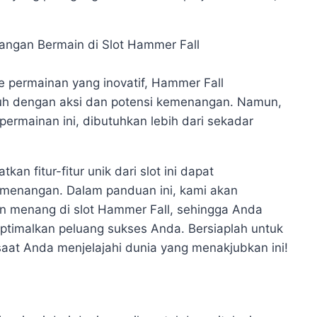
permainan yang inovatif, Hammer Fall
h dengan aksi dan potensi kemenangan. Namun,
permainan ini, dibutuhkan lebih dari sekadar
n fitur-fitur unik dari slot ini dapat
menangan. Dalam panduan ini, kami akan
an menang di slot Hammer Fall, sehingga Anda
ptimalkan peluang sukses Anda. Bersiaplah untuk
t Anda menjelajahi dunia yang menakjubkan ini!