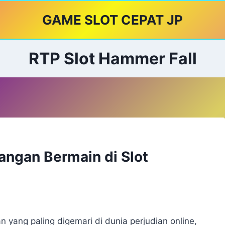
GAME SLOT CEPAT JP
RTP Slot Hammer Fall
ngan Bermain di Slot
an yang paling digemari di dunia perjudian online,