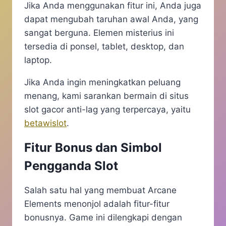
Jika Anda menggunakan fitur ini, Anda juga
dapat mengubah taruhan awal Anda, yang
sangat berguna. Elemen misterius ini
tersedia di ponsel, tablet, desktop, dan
laptop.
Jika Anda ingin meningkatkan peluang
menang, kami sarankan bermain di situs
slot gacor anti-lag yang terpercaya, yaitu
betawislot
.
Fitur Bonus dan Simbol
Pengganda Slot
Salah satu hal yang membuat Arcane
Elements menonjol adalah fitur-fitur
bonusnya. Game ini dilengkapi dengan