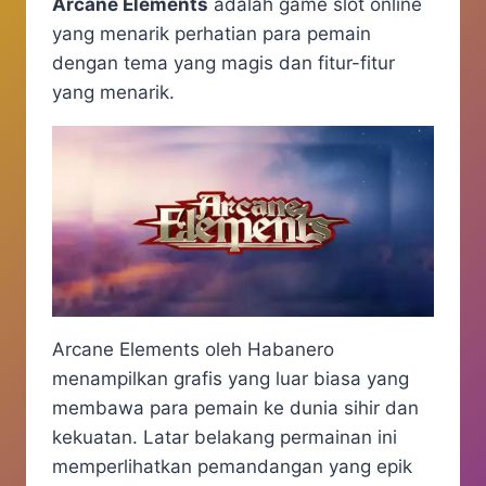
Arcane Elements
adalah game slot online
yang menarik perhatian para pemain
dengan tema yang magis dan fitur-fitur
yang menarik.
Arcane Elements oleh Habanero
menampilkan grafis yang luar biasa yang
membawa para pemain ke dunia sihir dan
kekuatan. Latar belakang permainan ini
memperlihatkan pemandangan yang epik