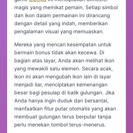
magis yang memikat pemain. Setiap simbol
dan ikon dalam permainan ini dirancang
dengan detail yang indah, memberikan
pengalaman visual yang memuaskan.
Mereka yang mencari kesempatan untuk
bermain bonus tidak akan kecewa. Di
bagian atas layar, Anda akan melihat ikon
yang mewakili satu elemen. Secara acak,
ikon ini akan mengubah ikon lain di layar
menjadi liar, menciptakan kemenangan
besar bagi pesulap di balik gulungan. Jika
Anda hanya ingin duduk dan bersantai,
manfaatkan fitur putar otomatis yang akan
membuat gulungan terus berputar tanpa
perlu menekan tombol terus-menerus.