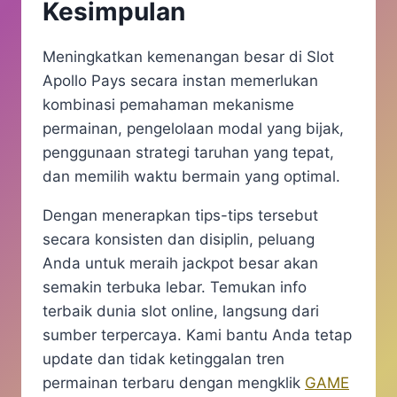
Kesimpulan
Meningkatkan kemenangan besar di Slot
Apollo Pays secara instan memerlukan
kombinasi pemahaman mekanisme
permainan, pengelolaan modal yang bijak,
penggunaan strategi taruhan yang tepat,
dan memilih waktu bermain yang optimal.
Dengan menerapkan tips-tips tersebut
secara konsisten dan disiplin, peluang
Anda untuk meraih jackpot besar akan
semakin terbuka lebar. Temukan info
terbaik dunia slot online, langsung dari
sumber terpercaya. Kami bantu Anda tetap
update dan tidak ketinggalan tren
permainan terbaru dengan mengklik
GAME