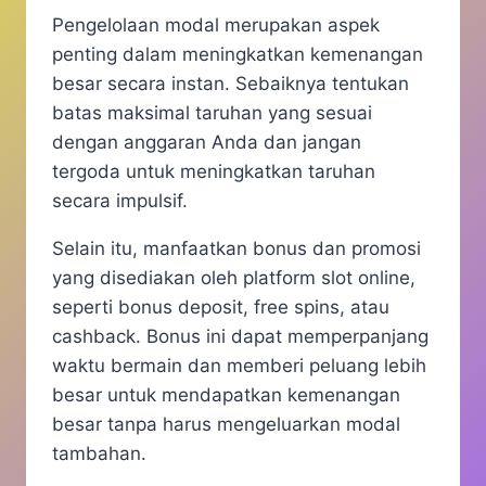
Pengelolaan modal merupakan aspek
penting dalam meningkatkan kemenangan
besar secara instan. Sebaiknya tentukan
batas maksimal taruhan yang sesuai
dengan anggaran Anda dan jangan
tergoda untuk meningkatkan taruhan
secara impulsif.
Selain itu, manfaatkan bonus dan promosi
yang disediakan oleh platform slot online,
seperti bonus deposit, free spins, atau
cashback. Bonus ini dapat memperpanjang
waktu bermain dan memberi peluang lebih
besar untuk mendapatkan kemenangan
besar tanpa harus mengeluarkan modal
tambahan.