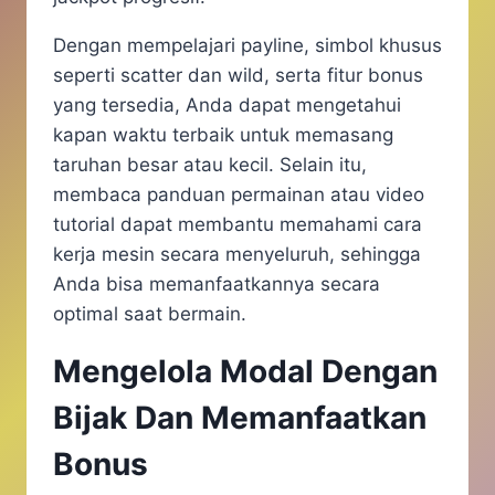
Dengan mempelajari payline, simbol khusus
seperti scatter dan wild, serta fitur bonus
yang tersedia, Anda dapat mengetahui
kapan waktu terbaik untuk memasang
taruhan besar atau kecil. Selain itu,
membaca panduan permainan atau video
tutorial dapat membantu memahami cara
kerja mesin secara menyeluruh, sehingga
Anda bisa memanfaatkannya secara
optimal saat bermain.
Mengelola Modal Dengan
Bijak Dan Memanfaatkan
Bonus