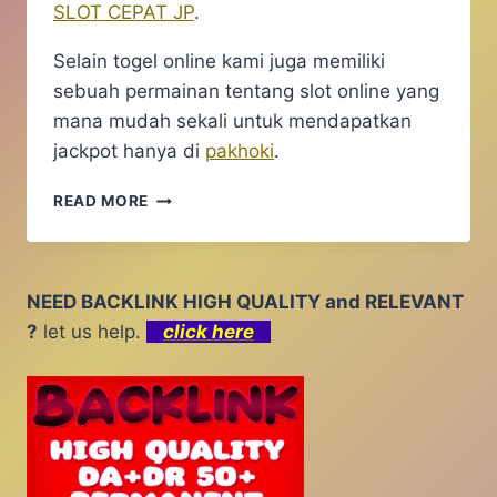
SLOT CEPAT JP
.
Selain togel online kami juga memiliki
sebuah permainan tentang slot online yang
mana mudah sekali untuk mendapatkan
jackpot hanya di
pakhoki
.
CARA
READ MORE
TINGKATKAN
KEMENANGAN
BESAR
SLOT
NEED BACKLINK HIGH QUALITY and RELEVANT
APOLLO
?
let us help.
click here
PAYS
DENGAN
INSTAN