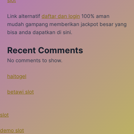
slot
Link alternatif
daftar dan login
100% aman
mudah gampang memberikan jackpot besar yang
bisa anda dapatkan di sini.
Recent Comments
No comments to show.
haitogel
betawi slot
slot
demo slot