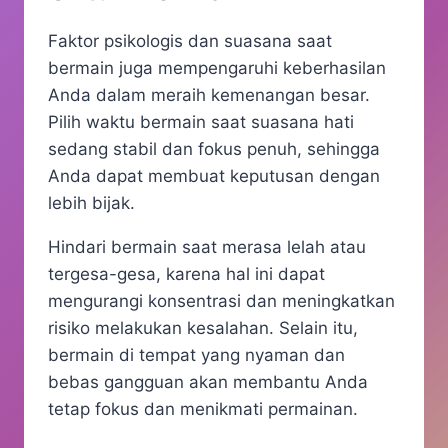
Faktor psikologis dan suasana saat
bermain juga mempengaruhi keberhasilan
Anda dalam meraih kemenangan besar.
Pilih waktu bermain saat suasana hati
sedang stabil dan fokus penuh, sehingga
Anda dapat membuat keputusan dengan
lebih bijak.
Hindari bermain saat merasa lelah atau
tergesa-gesa, karena hal ini dapat
mengurangi konsentrasi dan meningkatkan
risiko melakukan kesalahan. Selain itu,
bermain di tempat yang nyaman dan
bebas gangguan akan membantu Anda
tetap fokus dan menikmati permainan.