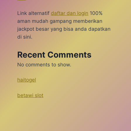
Link alternatif
daftar dan login
100%
aman mudah gampang memberikan
jackpot besar yang bisa anda dapatkan
di sini.
Recent Comments
No comments to show.
haitogel
betawi slot