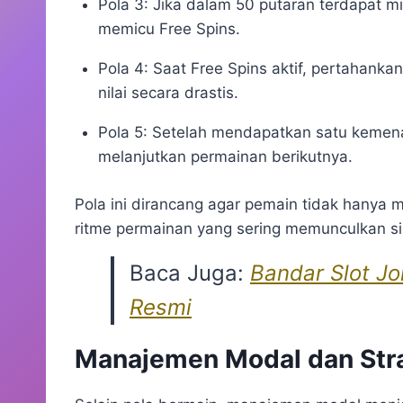
Pola 3: Jika dalam 50 putaran terdapat m
memicu Free Spins.
Pola 4: Saat Free Spins aktif, pertahanka
nilai secara drastis.
Pola 5: Setelah mendapatkan satu kemena
melanjutkan permainan berikutnya.
Pola ini dirancang agar pemain tidak hanya 
ritme permainan yang sering memunculkan simb
Baca Juga:
Bandar Slot Jo
Resmi
Manajemen Modal dan Stra