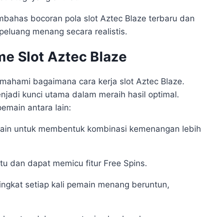
ahas bocoran pola slot Aztec Blaze terbaru dan
peluang menang secara realistis.
e Slot Aztec Blaze
mahami bagaimana cara kerja slot Aztec Blaze.
enjadi kunci utama dalam meraih hasil optimal.
emain antara lain:
 lain untuk membentuk kombinasi kemenangan lebih
tu dan dapat memicu fitur Free Spins.
ngkat setiap kali pemain menang beruntun,