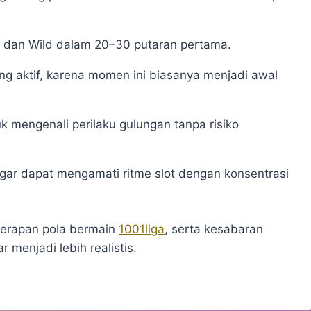
r dan Wild dalam 20–30 putaran pertama.
 aktif, karena momen ini biasanya menjadi awal
 mengenali perilaku gulungan tanpa risiko
ar dapat mengamati ritme slot dengan konsentrasi
nerapan pola bermain
1001liga
, serta kesabaran
 menjadi lebih realistis.