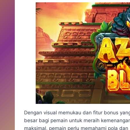
Dengan visual memukau dan fitur bonus yan
besar bagi pemain untuk meraih kemenangan s
maksimal, pemain perlu memahami pola dan s