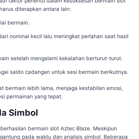
di faktor penentu dalam kesuksesan bermain slot
harus diterapkan antara lain:
ai bermain.
ri nominal kecil lalu meningkat perlahan saat hasil
ain setelah mengalami kekalahan berturut-turut.
gai saldo cadangan untuk sesi bermain berikutnya.
t bermain lebih lama, menjaga kestabilan emosi,
i permainan yang tepat.
la Simbol
berhasilan bermain slot Aztec Blaze. Meskipun
rgantung pada waktu dan analisis simbol. Beberapa