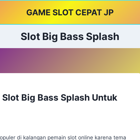
GAME SLOT CEPAT JP
Slot Big Bass Splash
Slot Big Bass Splash Untuk
puler di kalangan pemain slot online karena tema