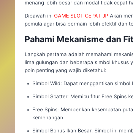
menang lebih besar dan modal tidak cepat h
Dibawah ini
GAME SLOT CEPAT JP
Akan meny
pemula agar bisa bermain lebih efektif dan t
Pahami Mekanisme dan Fi
Langkah pertama adalah memahami mekanisme
lima gulungan dan beberapa simbol khusus
poin penting yang wajib diketahui:
Simbol Wild: Dapat menggantikan simbol
Simbol Scatter: Memicu fitur Free Spins ket
Free Spins: Memberikan kesempatan put
kemenangan.
Simbol Bonus Ikan Besar: Simbol ini memb