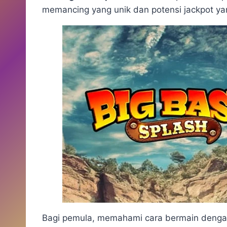
memancing yang unik dan potensi jackpot ya
Bagi pemula, memahami cara bermain dengan 