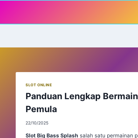
Skip
to
content
SLOT ONLINE
Panduan Lengkap Bermain 
Pemula
22/10/2025
Slot Big Bass Splash
salah satu permainan po