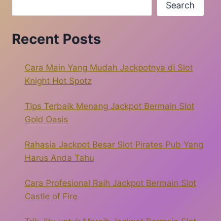
Search
Recent Posts
Cara Main Yang Mudah Jackpotnya di Slot
Knight Hot Spotz
Tips Terbaik Menang Jackpot Bermain Slot
Gold Oasis
Rahasia Jackpot Besar Slot Pirates Pub Yang
Harus Anda Tahu
Cara Profesional Raih Jackpot Bermain Slot
Castle of Fire