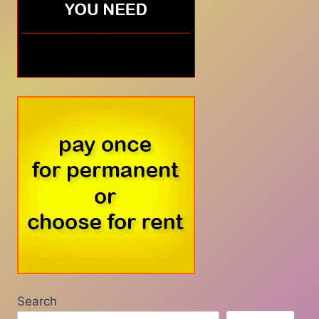
Search