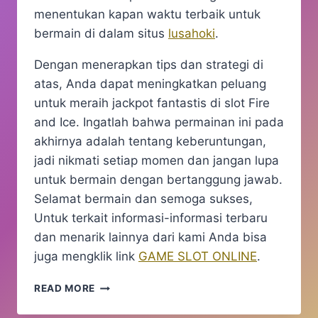
menentukan kapan waktu terbaik untuk
bermain di dalam situs
lusahoki
.
Dengan menerapkan tips dan strategi di
atas, Anda dapat meningkatkan peluang
untuk meraih jackpot fantastis di slot Fire
and Ice. Ingatlah bahwa permainan ini pada
akhirnya adalah tentang keberuntungan,
jadi nikmati setiap momen dan jangan lupa
untuk bermain dengan bertanggung jawab.
Selamat bermain dan semoga sukses,
Untuk terkait informasi-informasi terbaru
dan menarik lainnya dari kami Anda bisa
juga mengklik link
GAME SLOT ONLINE
.
CARA
READ MORE
MENANG
JACKPOT