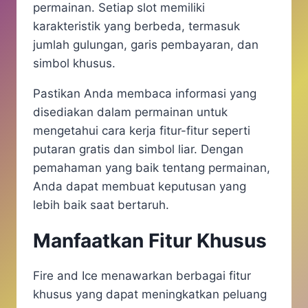
permainan. Setiap slot memiliki
karakteristik yang berbeda, termasuk
jumlah gulungan, garis pembayaran, dan
simbol khusus.
Pastikan Anda membaca informasi yang
disediakan dalam permainan untuk
mengetahui cara kerja fitur-fitur seperti
putaran gratis dan simbol liar. Dengan
pemahaman yang baik tentang permainan,
Anda dapat membuat keputusan yang
lebih baik saat bertaruh.
Manfaatkan Fitur Khusus
Fire and Ice menawarkan berbagai fitur
khusus yang dapat meningkatkan peluang