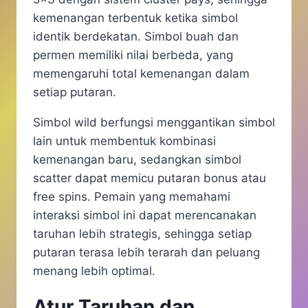
kemenangan terbentuk ketika simbol
identik berdekatan. Simbol buah dan
permen memiliki nilai berbeda, yang
memengaruhi total kemenangan dalam
setiap putaran.
Simbol wild berfungsi menggantikan simbol
lain untuk membentuk kombinasi
kemenangan baru, sedangkan simbol
scatter dapat memicu putaran bonus atau
free spins. Pemain yang memahami
interaksi simbol ini dapat merencanakan
taruhan lebih strategis, sehingga setiap
putaran terasa lebih terarah dan peluang
menang lebih optimal.
Atur Taruhan dan