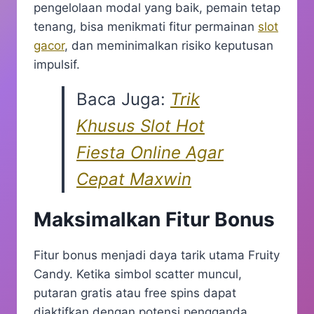
pengelolaan modal yang baik, pemain tetap
tenang, bisa menikmati fitur permainan
slot
gacor
, dan meminimalkan risiko keputusan
impulsif.
Baca Juga:
Trik
Khusus Slot Hot
Fiesta Online Agar
Cepat Maxwin
Maksimalkan Fitur Bonus
Fitur bonus menjadi daya tarik utama Fruity
Candy. Ketika simbol scatter muncul,
putaran gratis atau free spins dapat
diaktifkan dengan potensi pengganda