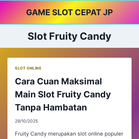
Skip
GAME SLOT CEPAT JP
to
content
Slot Fruity Candy
SLOT ONLINE
Cara Cuan Maksimal
Main Slot Fruity Candy
Tanpa Hambatan
29/10/2025
Fruity Candy merupakan slot online populer