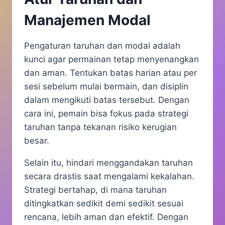
Manajemen Modal
Pengaturan taruhan dan modal adalah
kunci agar permainan tetap menyenangkan
dan aman. Tentukan batas harian atau per
sesi sebelum mulai bermain, dan disiplin
dalam mengikuti batas tersebut. Dengan
cara ini, pemain bisa fokus pada strategi
taruhan tanpa tekanan risiko kerugian
besar.
Selain itu, hindari menggandakan taruhan
secara drastis saat mengalami kekalahan.
Strategi bertahap, di mana taruhan
ditingkatkan sedikit demi sedikit sesuai
rencana, lebih aman dan efektif. Dengan