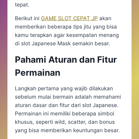
tepat.
Berikut ini
GAME SLOT CEPAT JP
akan
memberikan beberapa tips jitu yang bisa
kamu terapkan agar kesempatan menang
di slot Japanese Mask semakin besar.
Pahami Aturan dan Fitur
Permainan
Langkah pertama yang wajib dilakukan
sebelum mulai bermain adalah memahami
aturan dasar dan fitur dari slot Japanese.
Permainan ini memiliki beberapa simbol
khusus, seperti wild, scatter, dan bonus
yang bisa memberikan keuntungan besar.