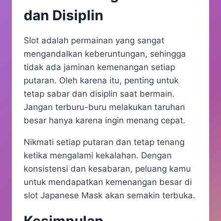
dan Disiplin
Slot adalah permainan yang sangat
mengandalkan keberuntungan, sehingga
tidak ada jaminan kemenangan setiap
putaran. Oleh karena itu, penting untuk
tetap sabar dan disiplin saat bermain.
Jangan terburu-buru melakukan taruhan
besar hanya karena ingin menang cepat.
Nikmati setiap putaran dan tetap tenang
ketika mengalami kekalahan. Dengan
konsistensi dan kesabaran, peluang kamu
untuk mendapatkan kemenangan besar di
slot Japanese Mask akan semakin terbuka.