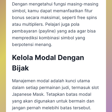
Dengan mengetahui fungsi masing-masing
simbol, kamu dapat memanfaatkan fitur
bonus secara maksimal, seperti free spins
atau multipliers. Pelajari juga pola
pembayaran (payline) yang ada agar bisa
memprediksi kombinasi simbol yang
berpotensi menang.
Kelola Modal Dengan
Bijak
Manajemen modal adalah kunci utama
dalam setiap permainan judi, termasuk slot
Japanese Mask. Tetapkan batas modal
yang akan digunakan untuk bermain dan
jangan pernah melebihi batas tersebut.