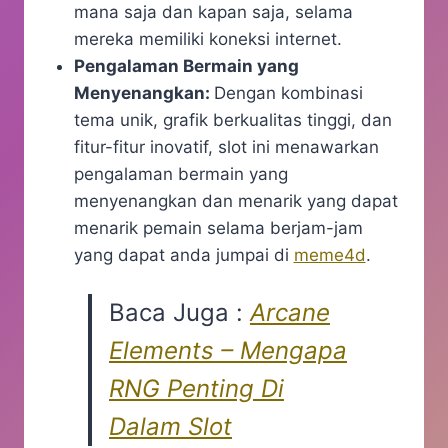
mana saja dan kapan saja, selama
mereka memiliki koneksi internet.
Pengalaman Bermain yang
Menyenangkan:
Dengan kombinasi
tema unik, grafik berkualitas tinggi, dan
fitur-fitur inovatif, slot ini menawarkan
pengalaman bermain yang
menyenangkan dan menarik yang dapat
menarik pemain selama berjam-jam
yang dapat anda jumpai di
meme4d
.
Baca Juga :
Arcane
Elements – Mengapa
RNG Penting Di
Dalam Slot