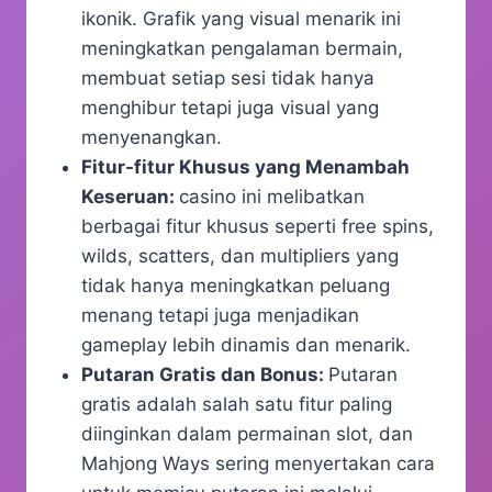
ikonik. Grafik yang visual menarik ini
meningkatkan pengalaman bermain,
membuat setiap sesi tidak hanya
menghibur tetapi juga visual yang
menyenangkan.
Fitur-fitur Khusus yang Menambah
Keseruan:
casino ini melibatkan
berbagai fitur khusus seperti free spins,
wilds, scatters, dan multipliers yang
tidak hanya meningkatkan peluang
menang tetapi juga menjadikan
gameplay lebih dinamis dan menarik.
Putaran Gratis dan Bonus:
Putaran
gratis adalah salah satu fitur paling
diinginkan dalam permainan slot, dan
Mahjong Ways sering menyertakan cara