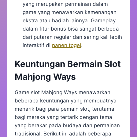
yang merupakan permainan dalam
game yang menawarkan kemenangan
ekstra atau hadiah lainnya. Gameplay
dalam fitur bonus bisa sangat berbeda
dari putaran reguler dan sering kali lebih
interaktif di
panen togel
.
Keuntungan Bermain Slot
Mahjong Ways
Game slot Mahjong Ways menawarkan
beberapa keuntungan yang membuatnya
menarik bagi para pemain slot, terutama
bagi mereka yang tertarik dengan tema
yang berakar pada budaya dan permainan
tradisional. Berikut ini adalah beberapa