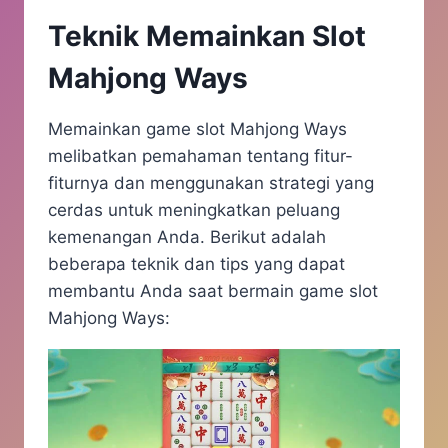
Teknik Memainkan Slot
Mahjong Ways
Memainkan game slot Mahjong Ways
melibatkan pemahaman tentang fitur-
fiturnya dan menggunakan strategi yang
cerdas untuk meningkatkan peluang
kemenangan Anda. Berikut adalah
beberapa teknik dan tips yang dapat
membantu Anda saat bermain game slot
Mahjong Ways: