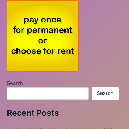
Search
Search
Recent Posts