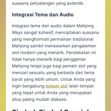
suasana petualangan yang autentik.
Integrasi Tema dan Audio
Integrasi tema dan audio dalam Mahjong
Ways sangat kohesif, menciptakan suasana
yang menghormati permainan tradisional
Mahjong sambil menawarkan pengalaman
slot modern yang menarik. Pendekatan ini
tidak hanya menarik bagi penggemar
Mahjong tetapi juga bagi pemain slot yang
mencari sesuatu yang berbeda dari tema
barat yang lebih umum. Untuk Anda yang
ingin bergabung
betawi slot
ialah tempat
yang tepat untuk Anda yang merupakan
situs paling mudah diakses.