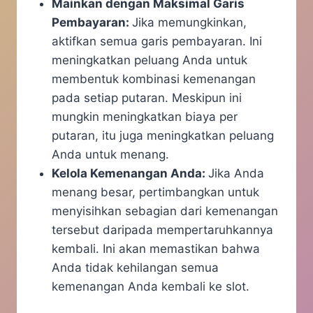
Mainkan dengan Maksimal Garis
Pembayaran:
Jika memungkinkan,
aktifkan semua garis pembayaran. Ini
meningkatkan peluang Anda untuk
membentuk kombinasi kemenangan
pada setiap putaran. Meskipun ini
mungkin meningkatkan biaya per
putaran, itu juga meningkatkan peluang
Anda untuk menang.
Kelola Kemenangan Anda:
Jika Anda
menang besar, pertimbangkan untuk
menyisihkan sebagian dari kemenangan
tersebut daripada mempertaruhkannya
kembali. Ini akan memastikan bahwa
Anda tidak kehilangan semua
kemenangan Anda kembali ke slot.