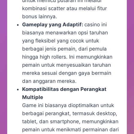
untuk memicu putaran ini melalui
kombinasi scatter atau melalui fitur
bonus lainnya.
Gameplay yang Adaptif:
casino ini
biasanya menawarkan opsi taruhan
yang fleksibel yang cocok untuk
berbagai jenis pemain, dari pemula
hingga high rollers. Ini memungkinkan
pemain untuk menyesuaikan taruhan
mereka sesuai dengan gaya bermain
dan anggaran mereka.
Kompatibilitas dengan Perangkat
Multiple
Game ini biasanya dioptimalkan untuk
berbagai perangkat, termasuk desktop,
tablet, dan smartphone, memungkinkan
pemain untuk menikmati permainan dari