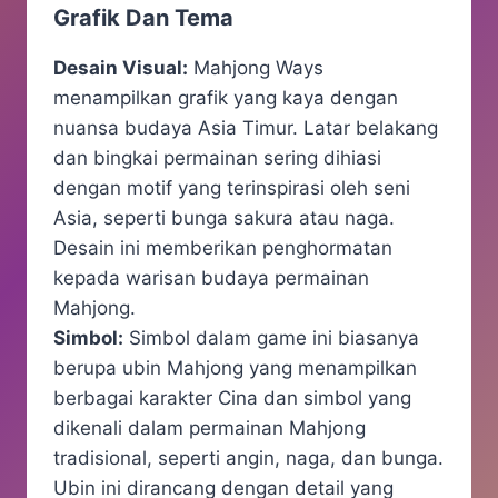
Grafik Dan Tema
Desain Visual:
Mahjong Ways
menampilkan grafik yang kaya dengan
nuansa budaya Asia Timur. Latar belakang
dan bingkai permainan sering dihiasi
dengan motif yang terinspirasi oleh seni
Asia, seperti bunga sakura atau naga.
Desain ini memberikan penghormatan
kepada warisan budaya permainan
Mahjong.
Simbol:
Simbol dalam game ini biasanya
berupa ubin Mahjong yang menampilkan
berbagai karakter Cina dan simbol yang
dikenali dalam permainan Mahjong
tradisional, seperti angin, naga, dan bunga.
Ubin ini dirancang dengan detail yang