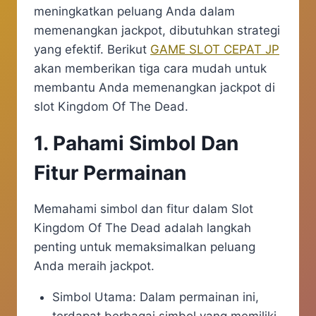
meningkatkan peluang Anda dalam
memenangkan jackpot, dibutuhkan strategi
yang efektif. Berikut
GAME SLOT CEPAT JP
akan memberikan tiga cara mudah untuk
membantu Anda memenangkan jackpot di
slot Kingdom Of The Dead.
1. Pahami Simbol Dan
Fitur Permainan
Memahami simbol dan fitur dalam Slot
Kingdom Of The Dead adalah langkah
penting untuk memaksimalkan peluang
Anda meraih jackpot.
Simbol Utama: Dalam permainan ini,