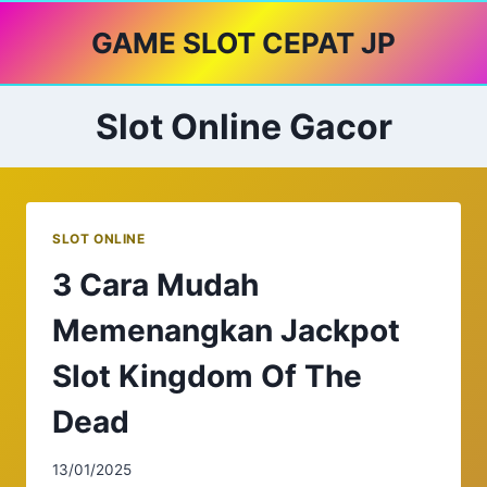
Skip
GAME SLOT CEPAT JP
to
content
Slot Online Gacor
SLOT ONLINE
3 Cara Mudah
Memenangkan Jackpot
Slot Kingdom Of The
Dead
13/01/2025