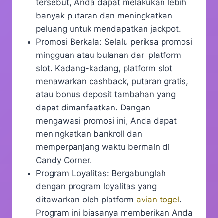
tersebut, Anda dapat melakukan lebih
banyak putaran dan meningkatkan
peluang untuk mendapatkan jackpot.
Promosi Berkala: Selalu periksa promosi
mingguan atau bulanan dari platform
slot. Kadang-kadang, platform slot
menawarkan cashback, putaran gratis,
atau bonus deposit tambahan yang
dapat dimanfaatkan. Dengan
mengawasi promosi ini, Anda dapat
meningkatkan bankroll dan
memperpanjang waktu bermain di
Candy Corner.
Program Loyalitas: Bergabunglah
dengan program loyalitas yang
ditawarkan oleh platform
avian togel
.
Program ini biasanya memberikan Anda