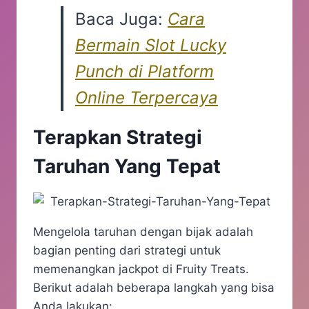
Baca Juga:
Cara
Bermain Slot Lucky
Punch di Platform
Online Terpercaya
Terapkan Strategi
Taruhan Yang Tepat
Mengelola taruhan dengan bijak adalah
bagian penting dari strategi untuk
memenangkan jackpot di Fruity Treats.
Berikut adalah beberapa langkah yang bisa
Anda lakukan: