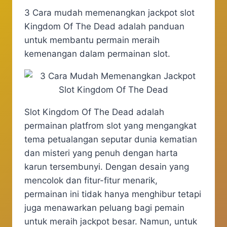
3 Cara mudah memenangkan jackpot slot
Kingdom Of The Dead adalah panduan
untuk membantu permain meraih
kemenangan dalam permainan slot.
Slot Kingdom Of The Dead adalah
permainan platfrom slot yang mengangkat
tema petualangan seputar dunia kematian
dan misteri yang penuh dengan harta
karun tersembunyi. Dengan desain yang
mencolok dan fitur-fitur menarik,
permainan ini tidak hanya menghibur tetapi
juga menawarkan peluang bagi pemain
untuk meraih jackpot besar. Namun, untuk