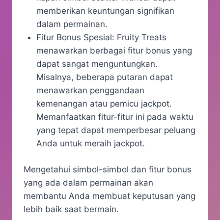
memberikan keuntungan signifikan
dalam permainan.
Fitur Bonus Spesial: Fruity Treats
menawarkan berbagai fitur bonus yang
dapat sangat menguntungkan.
Misalnya, beberapa putaran dapat
menawarkan penggandaan
kemenangan atau pemicu jackpot.
Memanfaatkan fitur-fitur ini pada waktu
yang tepat dapat memperbesar peluang
Anda untuk meraih jackpot.
Mengetahui simbol-simbol dan fitur bonus
yang ada dalam permainan akan
membantu Anda membuat keputusan yang
lebih baik saat bermain.