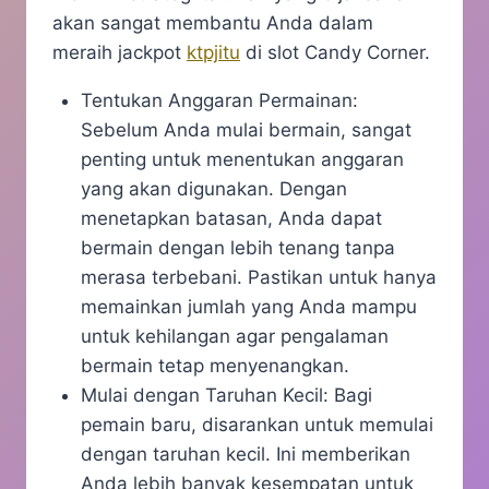
akan sangat membantu Anda dalam
meraih jackpot
ktpjitu
di slot Candy Corner.
Tentukan Anggaran Permainan:
Sebelum Anda mulai bermain, sangat
penting untuk menentukan anggaran
yang akan digunakan. Dengan
menetapkan batasan, Anda dapat
bermain dengan lebih tenang tanpa
merasa terbebani. Pastikan untuk hanya
memainkan jumlah yang Anda mampu
untuk kehilangan agar pengalaman
bermain tetap menyenangkan.
Mulai dengan Taruhan Kecil: Bagi
pemain baru, disarankan untuk memulai
dengan taruhan kecil. Ini memberikan
Anda lebih banyak kesempatan untuk