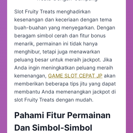
Slot Fruity Treats menghadirkan
kesenangan dan keceriaan dengan tema
buah-buahan yang menyegarkan. Dengan
beragam simbol cerah dan fitur bonus
menarik, permainan ini tidak hanya
menghibur, tetapi juga menawarkan
peluang besar untuk meraih jackpot. Jika
Anda ingin meningkatkan peluang meraih
kemenangan,
GAME SLOT CEPAT JP
akan
memberikan beberapa tips jitu yang dapat
membantu Anda memenangkan jackpot di
slot Fruity Treats dengan mudah.
Pahami Fitur Permainan
Dan Simbol-Simbol