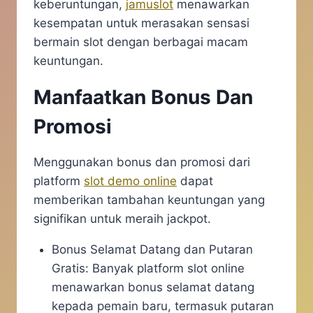
keberuntungan,
jamuslot
menawarkan
kesempatan untuk merasakan sensasi
bermain slot dengan berbagai macam
keuntungan.
Manfaatkan Bonus Dan
Promosi
Menggunakan bonus dan promosi dari
platform
slot demo online
dapat
memberikan tambahan keuntungan yang
signifikan untuk meraih jackpot.
Bonus Selamat Datang dan Putaran
Gratis: Banyak platform slot online
menawarkan bonus selamat datang
kepada pemain baru, termasuk putaran