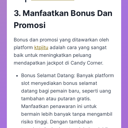
3. Manfaatkan Bonus Dan
Promosi
Bonus dan promosi yang ditawarkan oleh
platform
ktpjitu
adalah cara yang sangat
baik untuk meningkatkan peluang
mendapatkan jackpot di Candy Corner.
Bonus Selamat Datang: Banyak platform
slot menyediakan bonus selamat
datang bagi pemain baru, seperti uang
tambahan atau putaran gratis.
Manfaatkan penawaran ini untuk
bermain lebih banyak tanpa mengambil
risiko tinggi. Dengan tambahan