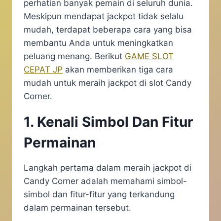
perhatian banyak pemain di seluruh dunia.
Meskipun mendapat jackpot tidak selalu
mudah, terdapat beberapa cara yang bisa
membantu Anda untuk meningkatkan
peluang menang. Berikut
GAME SLOT
CEPAT JP
akan memberikan tiga cara
mudah untuk meraih jackpot di slot Candy
Corner.
1. Kenali Simbol Dan Fitur
Permainan
Langkah pertama dalam meraih jackpot di
Candy Corner adalah memahami simbol-
simbol dan fitur-fitur yang terkandung
dalam permainan tersebut.