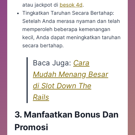
atau jackpot di
besok 4d
.
Tingkatkan Taruhan Secara Bertahap:
Setelah Anda merasa nyaman dan telah
memperoleh beberapa kemenangan
kecil, Anda dapat meningkatkan taruhan
secara bertahap.
Baca Juga:
Cara
Mudah Menang Besar
di Slot Down The
Rails
3. Manfaatkan Bonus Dan
Promosi