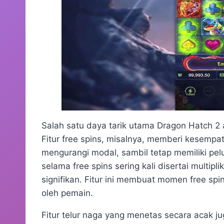
Salah satu daya tarik utama Dragon Hatch 2 
Fitur free spins, misalnya, memberi kesemp
mengurangi modal, sambil tetap memiliki pel
selama free spins sering kali disertai multip
signifikan. Fitur ini membuat momen free spi
oleh pemain.
Fitur telur naga yang menetas secara acak ju