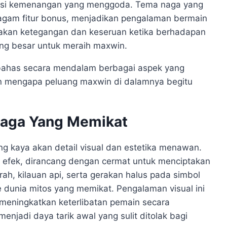
ensi kemenangan yang menggoda. Tema naga yang
ragam fitur bonus, menjadikan pengalaman bermain
kan ketegangan dan keseruan ketika berhadapan
g besar untuk meraih maxwin.
has secara mendalam berbagai aspek yang
n mengapa peluang maxwin di dalamnya begitu
Naga Yang Memikat
 kaya akan detail visual dan estetika menawan.
si efek, dirancang dengan cermat untuk menciptakan
ah, kilauan api, serta gerakan halus pada simbol
dunia mitos yang memikat. Pengalaman visual ini
meningkatkan keterlibatan pemain secara
enjadi daya tarik awal yang sulit ditolak bagi