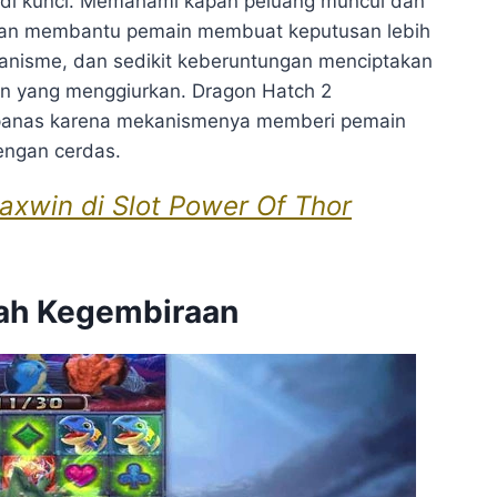
adi kunci. Memahami kapan peluang muncul dan
ngan membantu pemain membuat keputusan lebih
anisme, dan sedikit keberuntungan menciptakan
 yang menggiurkan. Dragon Hatch 2
 panas karena mekanismenya memberi pemain
engan cerdas.
xwin di Slot Power Of Thor
ah Kegembiraan