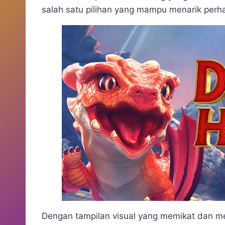
salah satu pilihan yang mampu menarik perh
Dengan tampilan visual yang memikat dan mek