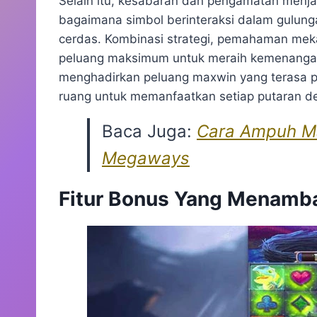
Selain itu, kesabaran dan pengamatan menj
bagaimana simbol berinteraksi dalam gulu
cerdas. Kombinasi strategi, pemahaman mek
peluang maksimum untuk meraih kemenangan
menghadirkan peluang maxwin yang terasa
ruang untuk memanfaatkan setiap putaran d
Baca Juga:
Cara Ampuh Ma
Megaways
Fitur Bonus Yang Menamb