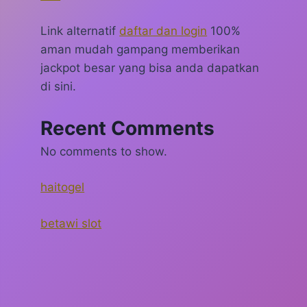
Link alternatif
daftar dan login
100%
aman mudah gampang memberikan
jackpot besar yang bisa anda dapatkan
di sini.
Recent Comments
No comments to show.
haitogel
betawi slot