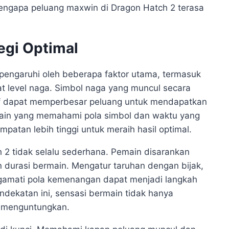
n mengapa peluang maxwin di Dragon Hatch 2 terasa
egi Optimal
pengaruhi oleh beberapa faktor utama, termasuk
at level naga. Simbol naga yang muncul secara
ktif dapat memperbesar peluang untuk mendapatkan
ain yang memahami pola simbol dan waktu yang
mpatan lebih tinggi untuk meraih hasil optimal.
 2 tidak selalu sederhana. Pemain disarankan
durasi bermain. Mengatur taruhan dengan bijak,
ngamati pola kemenangan dapat menjadi langkah
dekatan ini, sensasi bermain tidak hanya
h menguntungkan.