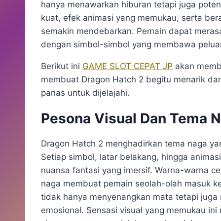
hanya menawarkan hiburan tetapi juga pot
kuat, efek animasi yang memukau, serta be
semakin mendebarkan. Pemain dapat merasa
dengan simbol-simbol yang membawa peluan
Berikut ini
GAME SLOT CEPAT JP
akan memba
membuat Dragon Hatch 2 begitu menarik da
panas untuk dijelajahi.
Pesona Visual Dan Tema 
Dragon Hatch 2 menghadirkan tema naga yang
Setiap simbol, latar belakang, hingga anima
nuansa fantasi yang imersif. Warna-warna cer
naga membuat pemain seolah-olah masuk ke 
tidak hanya menyenangkan mata tetapi juga 
emosional. Sensasi visual yang memukau ini m