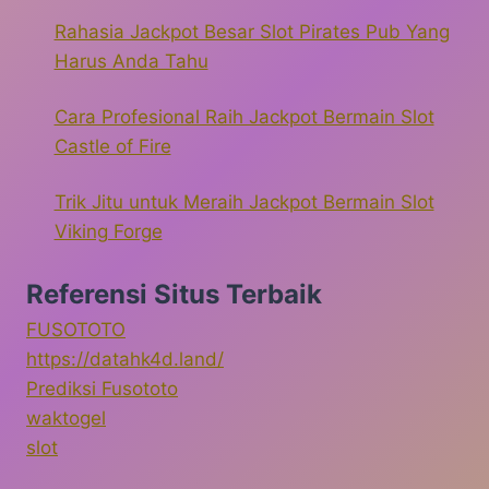
Rahasia Jackpot Besar Slot Pirates Pub Yang
Harus Anda Tahu
Cara Profesional Raih Jackpot Bermain Slot
Castle of Fire
Trik Jitu untuk Meraih Jackpot Bermain Slot
Viking Forge
Referensi Situs Terbaik
FUSOTOTO
https://datahk4d.land/
Prediksi Fusototo
waktogel
slot