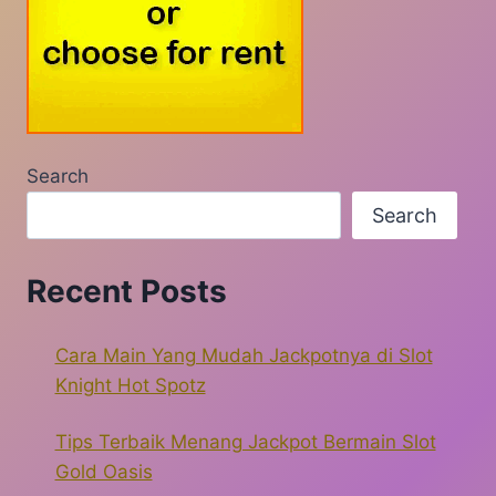
Search
Search
Recent Posts
Cara Main Yang Mudah Jackpotnya di Slot
Knight Hot Spotz
Tips Terbaik Menang Jackpot Bermain Slot
Gold Oasis