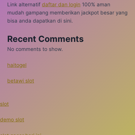
Link alternatif
daftar dan login
100% aman
mudah gampang memberikan jackpot besar yang
bisa anda dapatkan di sini.
Recent Comments
No comments to show.
haitogel
betawi slot
slot
demo slot