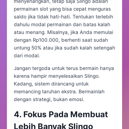
menyenangkan, tetap saja Slingo adalah
permainan slot yang bisa cepat menguras
saldo jika tidak hati-hati. Tentukan terlebih
dahulu modal permainan dan batas kalah
atau menang. Misalnya, jika Anda memulai
dengan Rp100.000, berhenti saat sudah
untung 50% atau jika sudah kalah setengah
dari modal.
Jangan tergoda untuk terus bermain hanya
karena hampir menyelesaikan Slingo.
Kadang, sistem dirancang untuk
memancing taruhan ekstra. Bermainlah
dengan strategi, bukan emosi.
4. Fokus Pada Membuat
Lebih Banyak Slingo