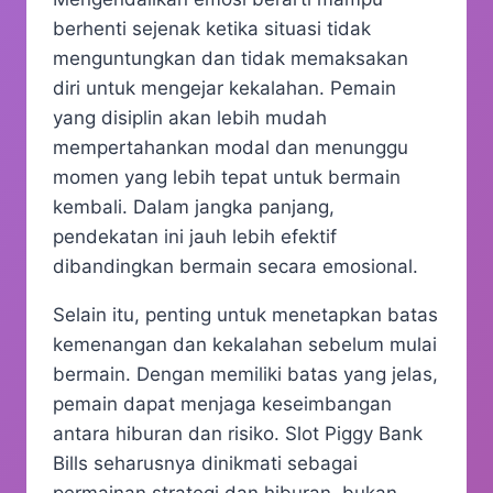
berhenti sejenak ketika situasi tidak
menguntungkan dan tidak memaksakan
diri untuk mengejar kekalahan. Pemain
yang disiplin akan lebih mudah
mempertahankan modal dan menunggu
momen yang lebih tepat untuk bermain
kembali. Dalam jangka panjang,
pendekatan ini jauh lebih efektif
dibandingkan bermain secara emosional.
Selain itu, penting untuk menetapkan batas
kemenangan dan kekalahan sebelum mulai
bermain. Dengan memiliki batas yang jelas,
pemain dapat menjaga keseimbangan
antara hiburan dan risiko. Slot Piggy Bank
Bills seharusnya dinikmati sebagai