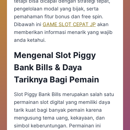
tetapi bisa dicapai dengan strategi tepat,
pengelolaan modal yang bijak, serta
pemahaman fitur bonus dan free spin.
Dibawah ini
GAME SLOT CEPAT JP
akan
memberikan informasi menarik yang wajib
anda ketahui.
Mengenal Slot Piggy
Bank Bills & Daya
Tariknya Bagi Pemain
Slot Piggy Bank Bills merupakan salah satu
permainan slot digital yang memiliki daya
tarik kuat bagi banyak pemain karena
mengusung tema uang, kekayaan, dan
simbol keberuntungan. Permainan ini