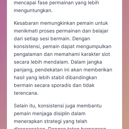
mencapai fase permainan yang lebih
menguntungkan.
Kesabaran memungkinkan pemain untuk
menikmati proses permainan dan belajar
dari setiap sesi bermain. Dengan
konsistensi, pemain dapat mengumpulkan
pengalaman dan memahami karakter slot
secara lebih mendalam. Dalam jangka
panjang, pendekatan ini akan memberikan
hasil yang lebih stabil dibandingkan
bermain secara sporadis dan tidak
terencana.
Selain itu, konsistensi juga membantu
pemain menjaga disiplin dalam
menerapkan strategi yang telah