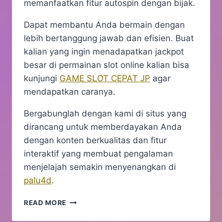
memanfaatkan fitur autospin dengan bijak.
Dapat membantu Anda bermain dengan
lebih bertanggung jawab dan efisien. Buat
kalian yang ingin menadapatkan jackpot
besar di permainan slot online kalian bisa
kunjungi
GAME SLOT CEPAT JP
agar
mendapatkan caranya.
Bergabunglah dengan kami di situs yang
dirancang untuk memberdayakan Anda
dengan konten berkualitas dan fitur
interaktif yang membuat pengalaman
menjelajah semakin menyenangkan di
palu4d
.
CARA
READ MORE
AMPUH
RAIH