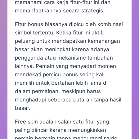
memahami cara kerja fitur-fitur ini dan
memanfaatkannya secara strategis.
Fitur bonus biasanya dipicu oleh kombinasi
simbol tertentu. Ketika fitur ini aktif,
peluang untuk mendapatkan kemenangan
besar akan meningkat karena adanya
pengganda atau mekanisme tambahan
lainnya. Pemain yang menyadari momen
mendekati pemicu bonus sering kali
memilih untuk bertahan lebih lama di
dalam permainan, meskipun harus
menghadapi beberapa putaran tanpa hasil
besar.
Free spin adalah salah satu fitur yang
paling diincar karena memungkinkan
pemain bermain tanpa mengurangi saldo.