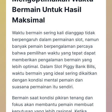
Bermain Untuk Hasil
Maksimal
Waktu bermain sering kali dianggap tidak
berpengaruh dalam permainan slot, namun
banyak pemain berpengalaman percaya
bahwa pemilihan waktu yang tepat dapat
memberikan pengalaman bermain yang
lebih optimal. Dalam Slot Piggy Bank Bills,
waktu bermain yang ideal sering dikaitkan
dengan kondisi mental pemain dan
suasana permainan itu sendiri.
Bermain saat kondisi pikiran tenang dan
fokus akan membantu pemain membuat
keputusan yang lebih rasional. Ketika