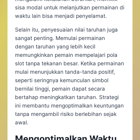
sisa modal untuk melanjutkan permainan di
waktu lain bisa menjadi penyelamat.
Selain itu, penyesuaian nilai taruhan juga
sangat penting. Memulai permainan
dengan taruhan yang lebih kecil
memungkinkan pemain mempelajari pola
slot tanpa tekanan besar. Ketika permainan
mulai menunjukkan tanda-tanda positif,
seperti seringnya kemunculan simbol
bernilai tinggi, pemain dapat secara
bertahap meningkatkan taruhan. Strategi
ini membantu mengoptimalkan keuntungan
tanpa mengambil risiko berlebihan sejak
awal.
Mengoptimalkan Waktu