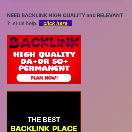
JACKPOT
DI
NEED BACKLINK HIGH QUALITY and RELEVANT
SLOT
?
let us help.
click here
PIGGY
BANK
BILLS