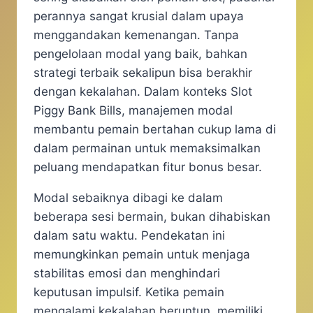
perannya sangat krusial dalam upaya
menggandakan kemenangan. Tanpa
pengelolaan modal yang baik, bahkan
strategi terbaik sekalipun bisa berakhir
dengan kekalahan. Dalam konteks Slot
Piggy Bank Bills, manajemen modal
membantu pemain bertahan cukup lama di
dalam permainan untuk memaksimalkan
peluang mendapatkan fitur bonus besar.
Modal sebaiknya dibagi ke dalam
beberapa sesi bermain, bukan dihabiskan
dalam satu waktu. Pendekatan ini
memungkinkan pemain untuk menjaga
stabilitas emosi dan menghindari
keputusan impulsif. Ketika pemain
mengalami kekalahan beruntun, memiliki