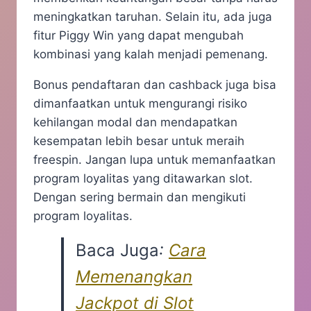
meningkatkan taruhan. Selain itu, ada juga
fitur Piggy Win yang dapat mengubah
kombinasi yang kalah menjadi pemenang.
Bonus pendaftaran dan cashback juga bisa
dimanfaatkan untuk mengurangi risiko
kehilangan modal dan mendapatkan
kesempatan lebih besar untuk meraih
freespin. Jangan lupa untuk memanfaatkan
program loyalitas yang ditawarkan slot.
Dengan sering bermain dan mengikuti
program loyalitas.
Baca Juga
:
Cara
Memenangkan
Jackpot di Slot