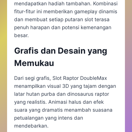
mendapatkan hadiah tambahan. Kombinasi
fitur-fitur ini memberikan gameplay dinamis
dan membuat setiap putaran slot terasa
penuh harapan dan potensi kemenangan
besar.
Grafis dan Desain yang
Memukau
Dari segi grafis, Slot Raptor DoubleMax
menampilkan visual 3D yang tajam dengan
latar hutan purba dan dinosaurus raptor
yang realistis. Animasi halus dan efek
suara yang dramatis menambah suasana
petualangan yang intens dan
mendebarkan.