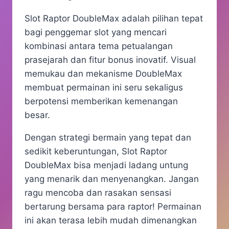
Slot Raptor DoubleMax adalah pilihan tepat
bagi penggemar slot yang mencari
kombinasi antara tema petualangan
prasejarah dan fitur bonus inovatif. Visual
memukau dan mekanisme DoubleMax
membuat permainan ini seru sekaligus
berpotensi memberikan kemenangan
besar.
Dengan strategi bermain yang tepat dan
sedikit keberuntungan, Slot Raptor
DoubleMax bisa menjadi ladang untung
yang menarik dan menyenangkan. Jangan
ragu mencoba dan rasakan sensasi
bertarung bersama para raptor!
Permainan
ini akan terasa lebih mudah dimenangkan