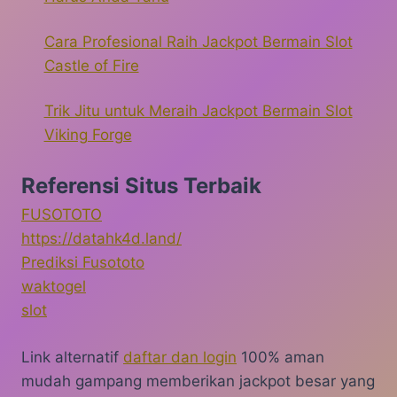
Cara Profesional Raih Jackpot Bermain Slot
Castle of Fire
Trik Jitu untuk Meraih Jackpot Bermain Slot
Viking Forge
Referensi Situs Terbaik
FUSOTOTO
https://datahk4d.land/
Prediksi Fusototo
waktogel
slot
Link alternatif
daftar dan login
100% aman
mudah gampang memberikan jackpot besar yang