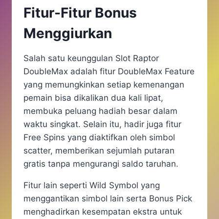
Fitur-Fitur Bonus
Menggiurkan
Salah satu keunggulan Slot Raptor
DoubleMax adalah fitur DoubleMax Feature
yang memungkinkan setiap kemenangan
pemain bisa dikalikan dua kali lipat,
membuka peluang hadiah besar dalam
waktu singkat. Selain itu, hadir juga fitur
Free Spins yang diaktifkan oleh simbol
scatter, memberikan sejumlah putaran
gratis tanpa mengurangi saldo taruhan.
Fitur lain seperti Wild Symbol yang
menggantikan simbol lain serta Bonus Pick
menghadirkan kesempatan ekstra untuk