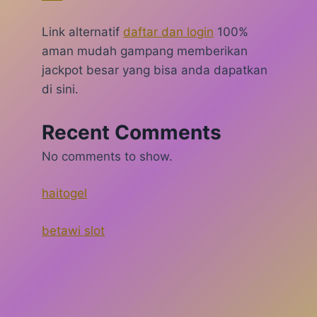
Link alternatif
daftar dan login
100%
aman mudah gampang memberikan
jackpot besar yang bisa anda dapatkan
di sini.
Recent Comments
No comments to show.
haitogel
betawi slot