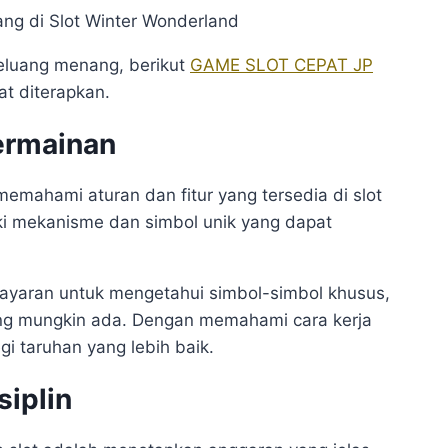
eluang menang, berikut
GAME SLOT CEPAT JP
t diterapkan.
ermainan
emahami aturan dan fitur yang tersedia di slot
iki mekanisme dan simbol unik yang dapat
ayaran untuk mengetahui simbol-simbol khusus,
 yang mungkin ada. Dengan memahami cara kerja
i taruhan yang lebih baik.
iplin