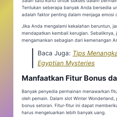
Salah satu kunci untuk sukses dalam bermai
Tentukan seberapa banyak Anda bersedia unt
adalah faktor penting dalam menjaga emosi 
Jika Anda mengalami kekalahan beruntun, j
mendapatkan kembali kerugian. Sebaliknya,
mengamankan sebagian dari kemenangan An
Baca Juga:
Tips Menangka
Egyptian Mysteries
Manfaatkan Fitur Bonus d
Banyak penyedia permainan menawarkan fitu
oleh pemain. Dalam slot Winter Wonderland, p
bonus setoran. Fitur-fitur ini dapat membe
harus mengeluarkan lebih banyak uang.