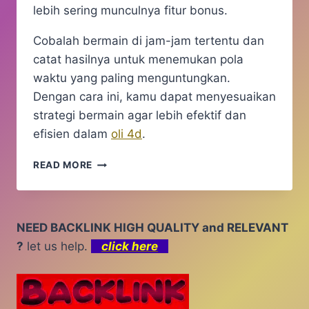
lebih sering munculnya fitur bonus.
Cobalah bermain di jam-jam tertentu dan
catat hasilnya untuk menemukan pola
waktu yang paling menguntungkan.
Dengan cara ini, kamu dapat menyesuaikan
strategi bermain agar lebih efektif dan
efisien dalam
oli 4d
.
STRATEGI
READ MORE
FREE
SPIN
UNTUK
JACKPOT
NEED BACKLINK HIGH QUALITY and RELEVANT
MAKSIMAL
?
let us help.
click here
DI
SLOT
SUSHI
MASTER