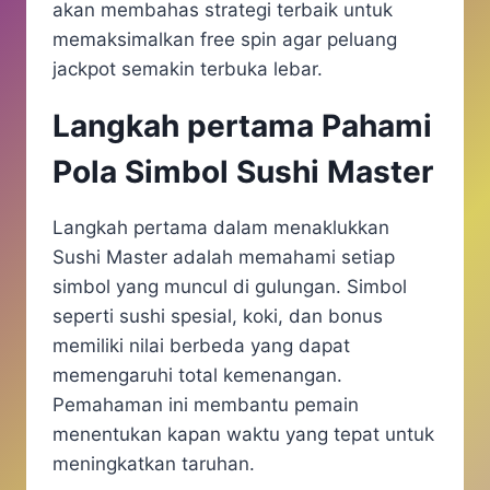
akan membahas strategi terbaik untuk
memaksimalkan free spin agar peluang
jackpot semakin terbuka lebar.
Langkah pertama Pahami
Pola Simbol Sushi Master
Langkah pertama dalam menaklukkan
Sushi Master adalah memahami setiap
simbol yang muncul di gulungan. Simbol
seperti sushi spesial, koki, dan bonus
memiliki nilai berbeda yang dapat
memengaruhi total kemenangan.
Pemahaman ini membantu pemain
menentukan kapan waktu yang tepat untuk
meningkatkan taruhan.