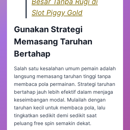
Besar Tanpa Rugi di
Slot Piggy Gold
Gunakan Strategi
Memasang Taruhan
Bertahap
Salah satu kesalahan umum pemain adalah
langsung memasang taruhan tinggi tanpa
membaca pola permainan. Strategi taruhan
bertahap jauh lebih efektif dalam menjaga
keseimbangan modal. Mulailah dengan
taruhan kecil untuk membaca pola, lalu
tingkatkan sedikit demi sedikit saat
peluang free spin semakin dekat.