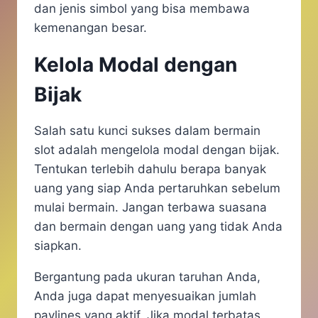
dan jenis simbol yang bisa membawa
kemenangan besar.
Kelola Modal dengan
Bijak
Salah satu kunci sukses dalam bermain
slot adalah mengelola modal dengan bijak.
Tentukan terlebih dahulu berapa banyak
uang yang siap Anda pertaruhkan sebelum
mulai bermain. Jangan terbawa suasana
dan bermain dengan uang yang tidak Anda
siapkan.
Bergantung pada ukuran taruhan Anda,
Anda juga dapat menyesuaikan jumlah
paylines yang aktif. Jika modal terbatas,