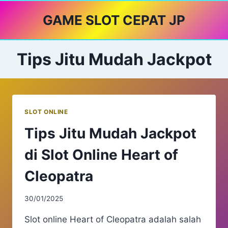
Skip
GAME SLOT CEPAT JP
to
content
Tips Jitu Mudah Jackpot
SLOT ONLINE
Tips Jitu Mudah Jackpot
di Slot Online Heart of
Cleopatra
30/01/2025
Slot online Heart of Cleopatra adalah salah