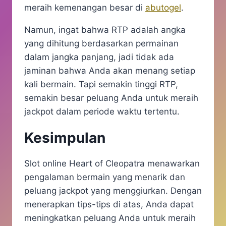
meraih kemenangan besar di
abutogel
.
Namun, ingat bahwa RTP adalah angka
yang dihitung berdasarkan permainan
dalam jangka panjang, jadi tidak ada
jaminan bahwa Anda akan menang setiap
kali bermain. Tapi semakin tinggi RTP,
semakin besar peluang Anda untuk meraih
jackpot dalam periode waktu tertentu.
Kesimpulan
Slot online Heart of Cleopatra menawarkan
pengalaman bermain yang menarik dan
peluang jackpot yang menggiurkan. Dengan
menerapkan tips-tips di atas, Anda dapat
meningkatkan peluang Anda untuk meraih