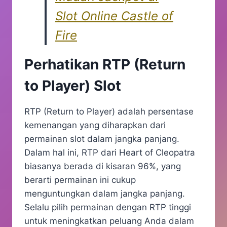
Slot Online Castle of
Fire
Perhatikan RTP (Return
to Player) Slot
RTP (Return to Player) adalah persentase
kemenangan yang diharapkan dari
permainan slot dalam jangka panjang.
Dalam hal ini, RTP dari Heart of Cleopatra
biasanya berada di kisaran 96%, yang
berarti permainan ini cukup
menguntungkan dalam jangka panjang.
Selalu pilih permainan dengan RTP tinggi
untuk meningkatkan peluang Anda dalam