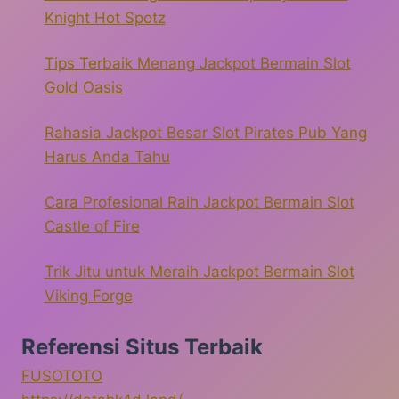
Knight Hot Spotz
Tips Terbaik Menang Jackpot Bermain Slot
Gold Oasis
Rahasia Jackpot Besar Slot Pirates Pub Yang
Harus Anda Tahu
Cara Profesional Raih Jackpot Bermain Slot
Castle of Fire
Trik Jitu untuk Meraih Jackpot Bermain Slot
Viking Forge
Referensi Situs Terbaik
FUSOTOTO