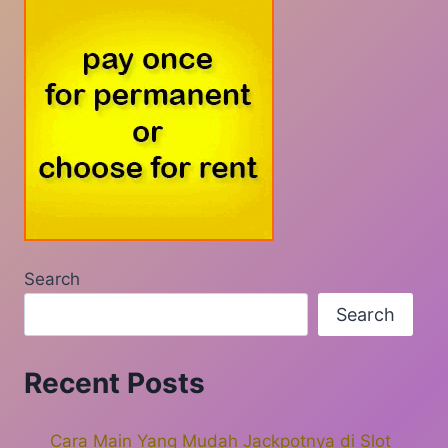
Search
Search
Recent Posts
Cara Main Yang Mudah Jackpotnya di Slot