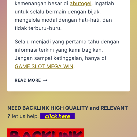
kemenangan besar di
abutogel
. Ingatlah
untuk selalu bermain dengan bijak,
mengelola modal dengan hati-hati, dan
tidak terburu-buru.
Selalu menjadi yang pertama tahu dengan
informasi terkini yang kami bagikan.
Jangan sampai ketinggalan, hanya di
GAME SLOT MEGA WIN
.
TIPS
READ MORE
JITU
MUDAH
JACKPOT
DI
NEED BACKLINK HIGH QUALITY and RELEVANT
SLOT
?
let us help.
click here
ONLINE
HEART
OF
CLEOPATRA