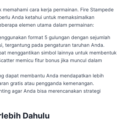
uk memahami cara kerja permainan. Fire Stampede
 perlu Anda ketahui untuk memaksimalkan
beberapa elemen utama dalam permainan:
menggunakan format 5 gulungan dengan sejumlah
si, tergantung pada pengaturan taruhan Anda.
pat menggantikan simbol lainnya untuk membentuk
atter memicu fitur bonus jika muncul dalam
ang dapat membantu Anda mendapatkan lebih
aran gratis atau pengganda kemenangan.
ting agar Anda bisa merencanakan strategi
lebih Dahulu