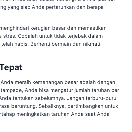
ng yang siap Anda pertaruhkan dan berapa
menghindari kerugian besar dan memastikan
stres. Cobalah untuk tidak terjebak dalam
telah habis. Berhenti bermain dan nikmati
 Tepat
g Anda meraih kemenangan besar adalah dengan
 Stampede, Anda bisa mengatur jumlah taruhan per
 Anda tentukan sebelumnya. Jangan terburu-buru
rasa beruntung. Sebaliknya, pertimbangkan untuk
ertahap meningkatkan taruhan Anda saat Anda