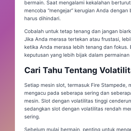
bermain. Saat mengalami kekalahan berturut-
mencoba “mengejar” kerugian Anda dengan be
harus dihindari.
Cobalah untuk tetap tenang dan jangan bia
Jika Anda merasa tertekan atau frustasi, leb
ketika Anda merasa lebih tenang dan fokus.
keputusan yang lebih bijak dalam permainan 
Cari Tahu Tentang Volatilit
Setiap mesin slot, termasuk Fire Stampede, memi
mengacu pada seberapa sering dan seberapa
mesin. Slot dengan volatilitas tinggi cend
sedangkan slot dengan volatilitas rendah me
sering.
Sebelum mulai bermain, penting untuk mengeta