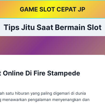
GAME SLOT CEPAT JP
Tips Jitu Saat Bermain Slot
t Online Di Fire Stampede
ah satu hiburan yang paling digemari di dunia
yang menawarkan pengalaman menyenangkan dan