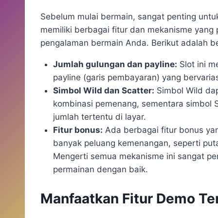
Sebelum mulai bermain, sangat penting unt
memiliki berbagai fitur dan mekanisme yang
pengalaman bermain Anda. Berikut adalah 
Jumlah gulungan dan payline:
Slot ini 
payline (garis pembayaran) yang bervaria
Simbol Wild dan Scatter:
Simbol Wild da
kombinasi pemenang, sementara simbol Sc
jumlah tertentu di layar.
Fitur bonus:
Ada berbagai fitur bonus y
banyak peluang kemenangan, seperti put
Mengerti semua mekanisme ini sangat pen
permainan dengan baik.
Manfaatkan Fitur Demo Ter