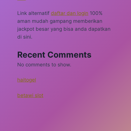
Link alternatif
daftar dan login
100%
aman mudah gampang memberikan
jackpot besar yang bisa anda dapatkan
di sini.
Recent Comments
No comments to show.
haitogel
betawi slot