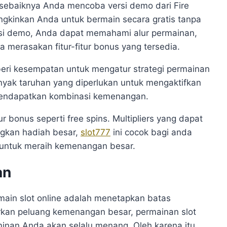
ebaiknya Anda mencoba versi demo dari Fire
gkinkan Anda untuk bermain secara gratis tanpa
rsi demo, Anda dapat memahami alur permainan,
 merasakan fitur-fitur bonus yang tersedia.
eri kesempatan untuk mengatur strategi permainan
nyak taruhan yang diperlukan untuk mengaktifkan
a mendapatkan kombinasi kemenangan.
ur bonus seperti free spins. Multipliers yang dapat
gkan hadiah besar,
slot777
ini cocok bagi anda
 untuk meraih kemenangan besar.
an
rmain slot online adalah menetapkan batas
kan peluang kemenangan besar, permainan slot
inan Anda akan selalu menang. Oleh karena itu,