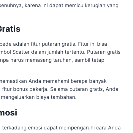
enuhnya, karena ini dapat memicu kerugian yang
ratis
de adalah fitur putaran gratis. Fitur ini bisa
mbol Scatter dalam jumlah tertentu. Putaran gratis
npa harus memasang taruhan, sambil tetap
an memastikan Anda memahami berapa banyak
 fitur bonus bekerja. Selama putaran gratis, Anda
 mengeluarkan biaya tambahan.
mosi
an terkadang emosi dapat mempengaruhi cara Anda