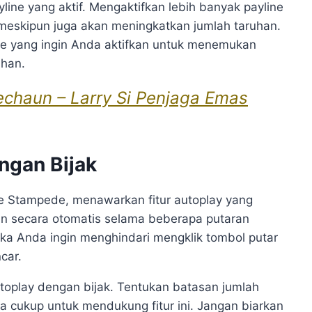
line yang aktif. Mengaktifkan lebih banyak payline
meskipun juga akan meningkatkan jumlah taruhan.
ine yang ingin Anda aktifkan untuk menemukan
uhan.
echaun – Larry Si Penjaga Emas
ngan Bijak
re Stampede, menawarkan fitur autoplay yang
 secara otomatis selama beberapa putaran
 jika Anda ingin menghindari mengklik tombol putar
car.
oplay dengan bijak. Tentukan batasan jumlah
 cukup untuk mendukung fitur ini. Jangan biarkan