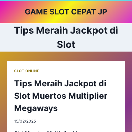
Skip
GAME SLOT CEPAT JP
to
content
Tips Meraih Jackpot di
Slot
SLOT ONLINE
Tips Meraih Jackpot di
Slot Muertos Multiplier
Megaways
15/02/2025