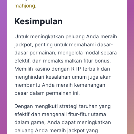
mahjong
.
Kesimpulan
Untuk meningkatkan peluang Anda meraih
jackpot, penting untuk memahami dasar-
dasar permainan, mengelola modal secara
efektif, dan memaksimalkan fitur bonus.
Memilih kasino dengan RTP terbaik dan
menghindari kesalahan umum juga akan
membantu Anda meraih kemenangan
besar dalam permainan ini.
Dengan mengikuti strategi taruhan yang
efektif dan mengenali fitur-fitur utama
dalam game, Anda dapat meningkatkan
peluang Anda meraih jackpot yang