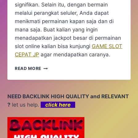
signifikan. Selain itu, dengan bermain
melalui perangkat seluler, Anda dapat
menikmati permainan kapan saja dan di
mana saja. Buat kalian yang ingin
menadapatkan jackpot besar di permainan
slot online kalian bisa kunjungi
GAME SLOT
CEPAT JP
agar mendapatkan caranya.
TIPS
READ MORE
MERAIH
JACKPOT
DI
SLOT
NEED BACKLINK HIGH QUALITY and RELEVANT
MUERTOS
?
let us help.
click here
MULTIPLIER
MEGAWAYS