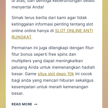
di atas, dan semoga keberuntungan selalu
menyertai Anda!
Simak terus berita dari kami agar tidak
ketinggalan informasi penting tentang slot
online online hanya di
SLOT ONLINE ANTI
RUNGKAT
.
Permainan ini juga dilengkapi dengan fitur-
fitur bonus seperti free spins dan
multipliers yang dapat meningkatkan
peluang Anda untuk memenangkan hadiah
besar. Game
situs slot depo 10k
ini cocok
bagi anda yang mencari hiburan sekaligus
kesempatan untuk meraih kemenangan
besar.
TRIK
READ MORE