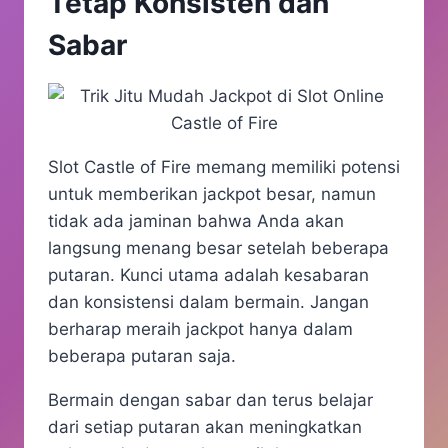
Tetap Konsisten dan
Sabar
Slot Castle of Fire memang memiliki potensi
untuk memberikan jackpot besar, namun
tidak ada jaminan bahwa Anda akan
langsung menang besar setelah beberapa
putaran. Kunci utama adalah kesabaran
dan konsistensi dalam bermain. Jangan
berharap meraih jackpot hanya dalam
beberapa putaran saja.
Bermain dengan sabar dan terus belajar
dari setiap putaran akan meningkatkan