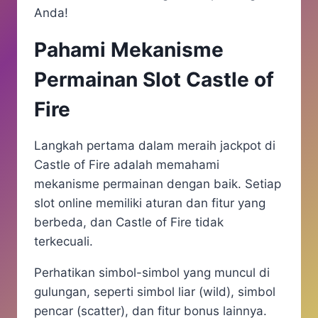
Anda!
Pahami Mekanisme
Permainan Slot Castle of
Fire
Langkah pertama dalam meraih jackpot di
Castle of Fire adalah memahami
mekanisme permainan dengan baik. Setiap
slot online memiliki aturan dan fitur yang
berbeda, dan Castle of Fire tidak
terkecuali.
Perhatikan simbol-simbol yang muncul di
gulungan, seperti simbol liar (wild), simbol
pencar (scatter), dan fitur bonus lainnya.