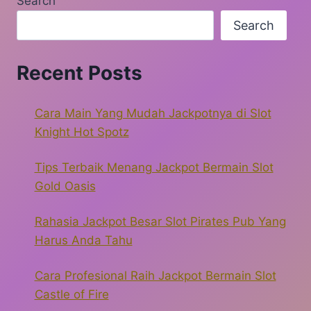
Search
Search
Recent Posts
Cara Main Yang Mudah Jackpotnya di Slot
Knight Hot Spotz
Tips Terbaik Menang Jackpot Bermain Slot
Gold Oasis
Rahasia Jackpot Besar Slot Pirates Pub Yang
Harus Anda Tahu
Cara Profesional Raih Jackpot Bermain Slot
Castle of Fire