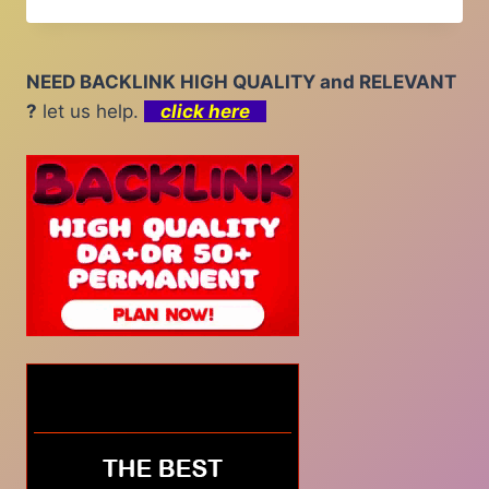
JITU
MUDAH
JACKPOT
DI
NEED BACKLINK HIGH QUALITY and RELEVANT
SLOT
?
let us help.
click here
ONLINE
CASTLE
OF
FIRE