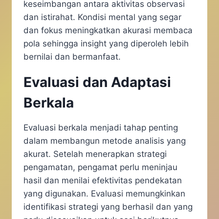
keseimbangan antara aktivitas observasi
dan istirahat. Kondisi mental yang segar
dan fokus meningkatkan akurasi membaca
pola sehingga insight yang diperoleh lebih
bernilai dan bermanfaat.
Evaluasi dan Adaptasi
Berkala
Evaluasi berkala menjadi tahap penting
dalam membangun metode analisis yang
akurat. Setelah menerapkan strategi
pengamatan, pengamat perlu meninjau
hasil dan menilai efektivitas pendekatan
yang digunakan. Evaluasi memungkinkan
identifikasi strategi yang berhasil dan yang