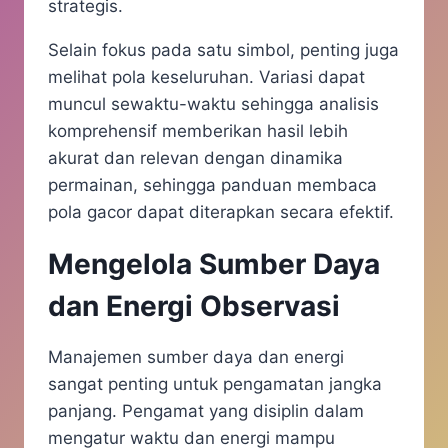
strategis.
Selain fokus pada satu simbol, penting juga
melihat pola keseluruhan. Variasi dapat
muncul sewaktu-waktu sehingga analisis
komprehensif memberikan hasil lebih
akurat dan relevan dengan dinamika
permainan, sehingga panduan membaca
pola gacor dapat diterapkan secara efektif.
Mengelola Sumber Daya
dan Energi Observasi
Manajemen sumber daya dan energi
sangat penting untuk pengamatan jangka
panjang. Pengamat yang disiplin dalam
mengatur waktu dan energi mampu