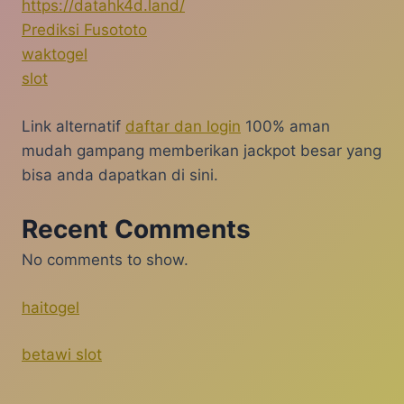
https://datahk4d.land/
Prediksi Fusototo
waktogel
slot
Link alternatif
daftar dan login
100% aman
mudah gampang memberikan jackpot besar yang
bisa anda dapatkan di sini.
Recent Comments
No comments to show.
haitogel
betawi slot