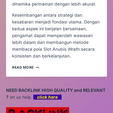
dinamika permainan dengan lebih akurat.
Keseimbangan antara strategi dan
kesabaran menjadi fondasi utama. Dengan
kedua aspek ini berjalan bersamaan,
pengamat dapat memperoleh wawasan
lebih dalam dan membangun metode
membaca pola Slot Anubis Wrath secara
konsisten dan berkelanjutan.
STRATEGI
READ MORE
MENANG
DAN
POLA
GACOR
NEED BACKLINK HIGH QUALITY and RELEVANT
SLOT
?
let us help.
click here
ANUBIS
WRATH
TERBARU