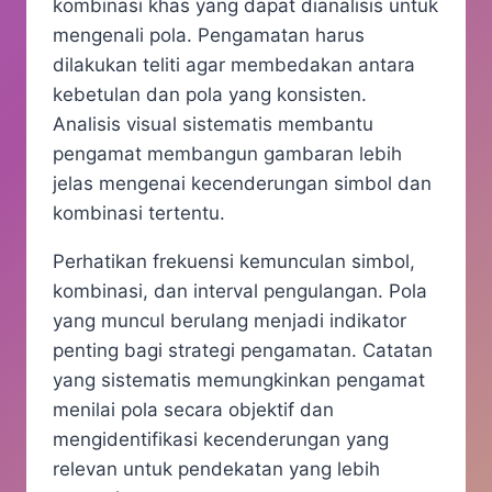
kombinasi khas yang dapat dianalisis untuk
mengenali pola. Pengamatan harus
dilakukan teliti agar membedakan antara
kebetulan dan pola yang konsisten.
Analisis visual sistematis membantu
pengamat membangun gambaran lebih
jelas mengenai kecenderungan simbol dan
kombinasi tertentu.
Perhatikan frekuensi kemunculan simbol,
kombinasi, dan interval pengulangan. Pola
yang muncul berulang menjadi indikator
penting bagi strategi pengamatan. Catatan
yang sistematis memungkinkan pengamat
menilai pola secara objektif dan
mengidentifikasi kecenderungan yang
relevan untuk pendekatan yang lebih