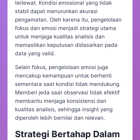
terlewat. Kondisi emosional yang tidak
stabil dapat menurunkan akurasi
pengamatan. Oleh karena itu, pengelolaan
fokus dan emosi menjadi strategi utama
untuk menjaga kualitas analisis dan
memastikan keputusan didasarkan pada
data yang valid.
Selain fokus, pengelolaan emosi juga
mencakup kemampuan untuk berhenti
sementara saat kondisi tidak mendukung.
Memberi jeda saat observasi tidak efektif
membantu menjaga konsistensi dan
kualitas analisis, sehingga insight yang
diperoleh lebih bernilai dan relevan.
Strategi Bertahap Dalam