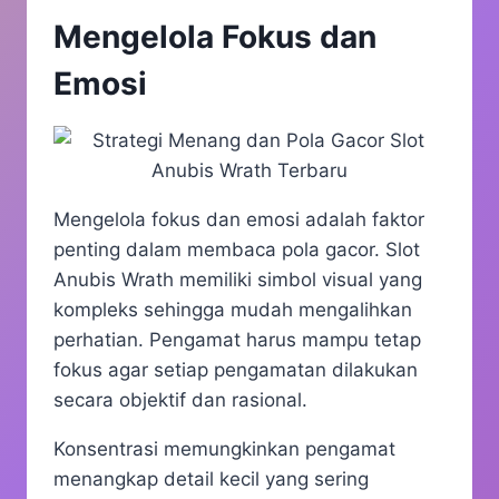
Mengelola Fokus dan
Emosi
Mengelola fokus dan emosi adalah faktor
penting dalam membaca pola gacor. Slot
Anubis Wrath memiliki simbol visual yang
kompleks sehingga mudah mengalihkan
perhatian. Pengamat harus mampu tetap
fokus agar setiap pengamatan dilakukan
secara objektif dan rasional.
Konsentrasi memungkinkan pengamat
menangkap detail kecil yang sering