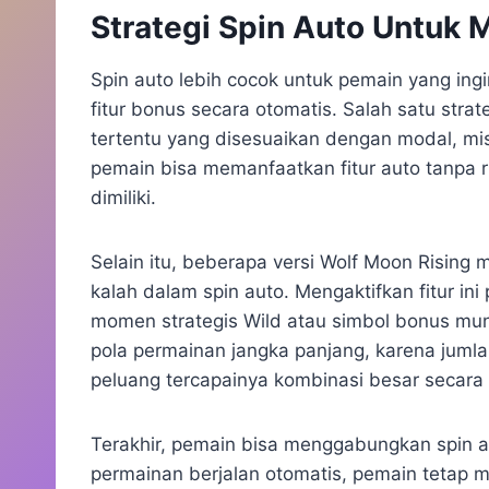
Strategi Spin Auto Untuk
Spin auto lebih cocok untuk pemain yang in
fitur bonus secara otomatis. Salah satu stra
tertentu yang disesuaikan dengan modal, mis
pemain bisa memanfaatkan fitur auto tanpa ri
dimiliki.
Selain itu, beberapa versi Wolf Moon Risin
kalah dalam spin auto. Mengaktifkan fitur i
momen strategis Wild atau simbol bonus mu
pola permainan jangka panjang, karena juml
peluang tercapainya kombinasi besar secara s
Terakhir, pemain bisa menggabungkan spin au
permainan berjalan otomatis, pemain tetap 