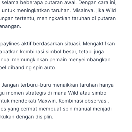
selama beberapa putaran awal. Dengan cara ini,
ntuk meningkatkan taruhan. Misalnya, jika Wild
ngan tertentu, meningkatkan taruhan di putaran
menangan.
paylines aktif berdasarkan situasi. Mengaktifkan
atkan kombinasi simbol besar, tetapi juga
 manual memungkinkan pemain menyeimbangkan
bel dibanding spin auto.
. Jangan terburu-buru menaikkan taruhan hanya
gu momen strategis di mana Wild atau simbol
untuk mendekati Maxwin. Kombinasi observasi,
nes yang cermat membuat spin manual menjadi
kukan dengan disiplin.