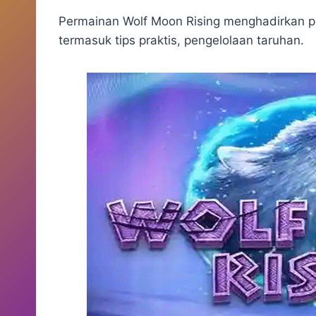
h
a
e
e
k
i
a
c
s
l
y
n
Permainan Wolf Moon Rising menghadirkan p
t
e
s
e
p
e
termasuk tips praktis, pengelolaan taruhan.
s
b
e
g
e
A
o
n
r
p
o
g
a
p
k
e
m
r