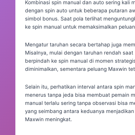
Kombinasi spin manual dan auto sering kali m
dengan spin auto untuk beberapa putaran aw
simbol bonus. Saat pola terlihat menguntung
ke spin manual untuk memaksimalkan pelua
Mengatur taruhan secara bertahap juga memb
Misalnya, mulai dengan taruhan rendah saat
berpindah ke spin manual di momen strategis
diminimalkan, sementara peluang Maxwin tet
Selain itu, perhatikan interval antara spin 
menerus tanpa jeda bisa membuat pemain m
manual terlalu sering tanpa observasi bisa 
yang seimbang antara keduanya menjadikan s
Maxwin meningkat.