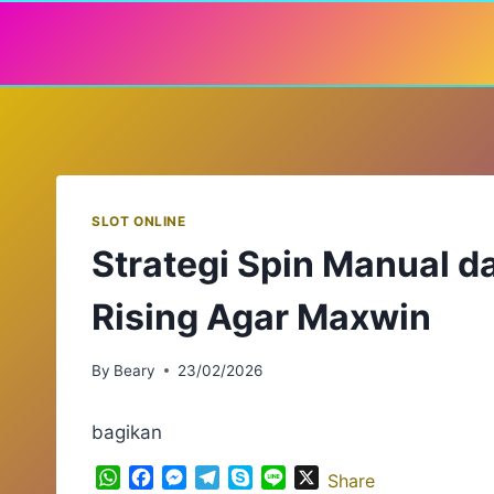
Skip
to
content
SLOT ONLINE
Strategi Spin Manual d
Rising Agar Maxwin
By
Beary
23/02/2026
bagikan
W
F
M
T
S
L
X
Share