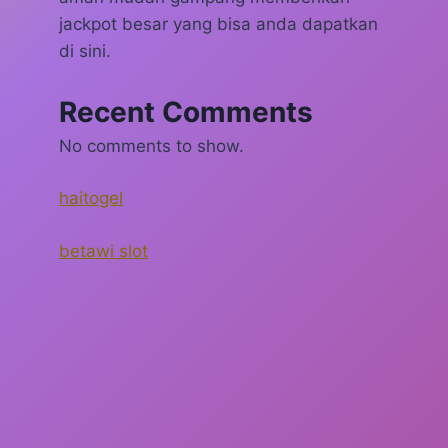
jackpot besar yang bisa anda dapatkan
di sini.
Recent Comments
No comments to show.
haitogel
betawi slot