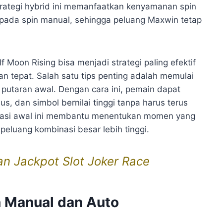
Strategi hybrid ini memanfaatkan kenyamanan spin
i pada spin manual, sehingga peluang Maxwin tetap
Moon Rising bisa menjadi strategi paling efektif
n tepat. Salah satu tips penting adalah memulai
putaran awal. Dengan cara ini, pemain dapat
, dan simbol bernilai tinggi tanpa harus terus
vasi awal ini membantu menentukan momen yang
 peluang kombinasi besar lebih tinggi.
n Jackpot Slot Joker Race
 Manual dan Auto