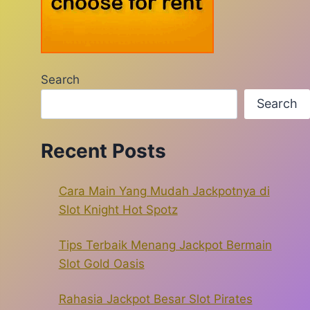
Search
Search
Recent Posts
Cara Main Yang Mudah Jackpotnya di
Slot Knight Hot Spotz
Tips Terbaik Menang Jackpot Bermain
Slot Gold Oasis
Rahasia Jackpot Besar Slot Pirates