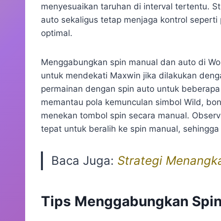
menyesuaikan taruhan di interval tertentu. 
auto sekaligus tetap menjaga kontrol sepert
optimal.
Menggabungkan spin manual dan auto di Wolf 
untuk mendekati Maxwin jika dilakukan denga
permainan dengan spin auto untuk beberapa 
memantau pola kemunculan simbol Wild, bonus
menekan tombol spin secara manual. Obser
tepat untuk beralih ke spin manual, sehingga
Baca Juga:
Strategi Menangka
Tips Menggabungkan Spin