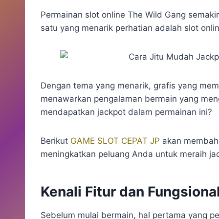
h
a
e
e
k
i
a
c
s
l
y
n
Permainan slot online The Wild Gang semakin
t
e
s
e
p
e
satu yang menarik perhatian adalah slot onli
s
b
e
g
e
A
o
n
r
p
o
g
a
p
k
e
m
r
Dengan tema yang menarik, grafis yang memu
menawarkan pengalaman bermain yang meng
mendapatkan jackpot dalam permainan ini?
Berikut
GAME SLOT CEPAT JP
akan membahas
meningkatkan peluang Anda untuk meraih jack
Kenali Fitur dan Fungsion
Sebelum mulai bermain, hal pertama yang p