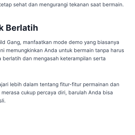
etap sehat dan mengurangi tekanan saat bermain.
 Berlatih
Wild Gang, manfaatkan mode demo yang biasanya
 ini memungkinkan Anda untuk bermain tanpa harus
berlatih dan mengasah keterampilan serta
ri lebih dalam tentang fitur-fitur permainan dan
merasa cukup percaya diri, barulah Anda bisa
li.