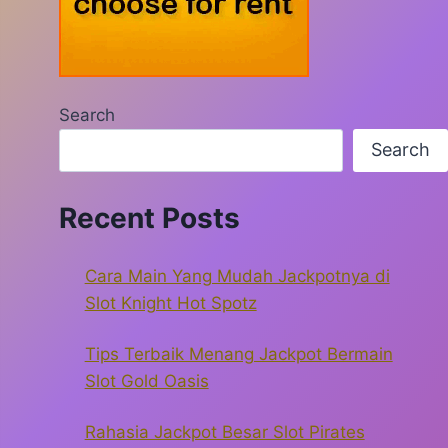
Search
Search
Recent Posts
Cara Main Yang Mudah Jackpotnya di
Slot Knight Hot Spotz
Tips Terbaik Menang Jackpot Bermain
Slot Gold Oasis
Rahasia Jackpot Besar Slot Pirates