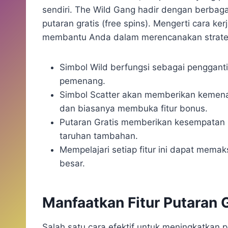
sendiri. The Wild Gang hadir dengan berbagai 
putaran gratis (free spins). Mengerti cara ke
membantu Anda dalam merencanakan strate
Simbol Wild berfungsi sebagai penggant
pemenang.
Simbol Scatter akan memberikan kemenan
dan biasanya membuka fitur bonus.
Putaran Gratis memberikan kesempatan 
taruhan tambahan.
Mempelajari setiap fitur ini dapat mem
besar.
Manfaatkan Fitur Putaran G
Salah satu cara efektif untuk meningkatkan 