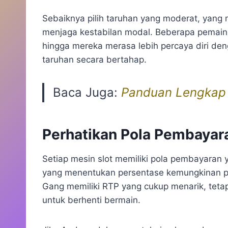
Sebaiknya pilih taruhan yang moderat, yan
menjaga kestabilan modal. Beberapa pemain j
hingga mereka merasa lebih percaya diri de
taruhan secara bertahap.
Baca Juga:
Panduan Lengkap 
Perhatikan Pola Pembayar
Setiap mesin slot memiliki pola pembayaran 
yang menentukan persentase kemungkinan p
Gang memiliki RTP yang cukup menarik, tetap
untuk berhenti bermain.