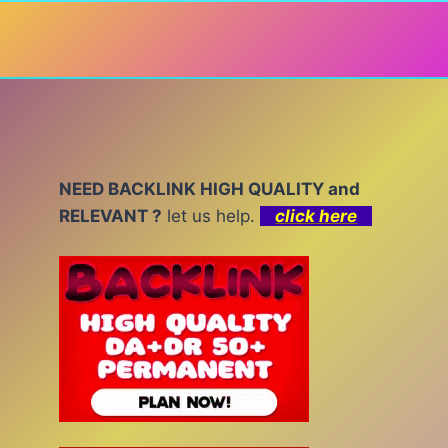
NEED BACKLINK HIGH QUALITY and
RELEVANT ?
let us help.
click here