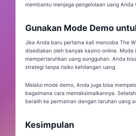
membantu menjaga pengelolaan uang Anda t
Gunakan Mode Demo untuk
Jika Anda baru pertama kali mencoba The 
disediakan oleh banyak kasino online. Mode
mempertaruhkan uang sungguhan. Anda bisa 
strategi tanpa risiko kehilangan uang.
Melalui mode demo, Anda juga bisa mempelaja
bagaimana cara memaksimalkannya. Setelah 
beralih ke permainan dengan taruhan uang as
Kesimpulan