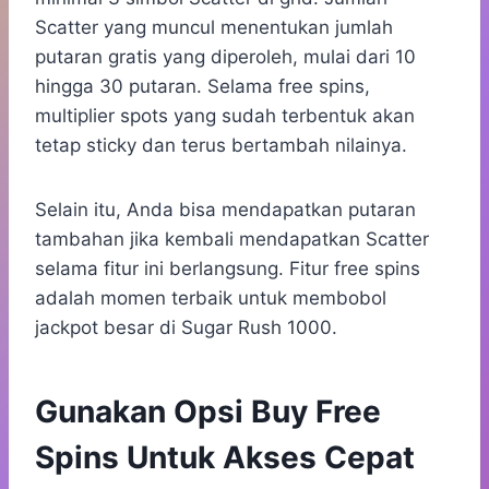
Scatter yang muncul menentukan jumlah
putaran gratis yang diperoleh, mulai dari 10
hingga 30 putaran. Selama free spins,
multiplier spots yang sudah terbentuk akan
tetap sticky dan terus bertambah nilainya.
Selain itu, Anda bisa mendapatkan putaran
tambahan jika kembali mendapatkan Scatter
selama fitur ini berlangsung. Fitur free spins
adalah momen terbaik untuk membobol
jackpot besar di Sugar Rush 1000.
Gunakan Opsi Buy Free
Spins Untuk Akses Cepat