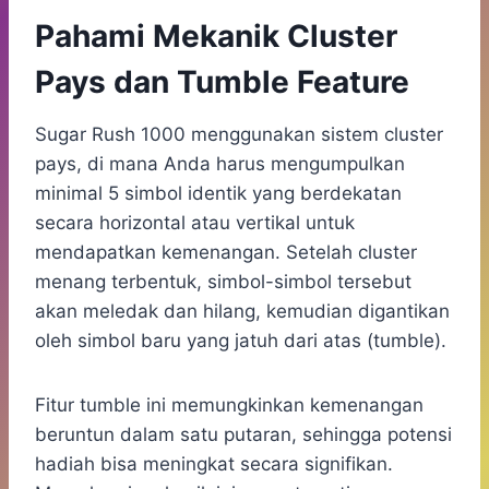
Pahami Mekanik Cluster
Pays dan Tumble Feature
Sugar Rush 1000 menggunakan sistem cluster
pays, di mana Anda harus mengumpulkan
minimal 5 simbol identik yang berdekatan
secara horizontal atau vertikal untuk
mendapatkan kemenangan. Setelah cluster
menang terbentuk, simbol-simbol tersebut
akan meledak dan hilang, kemudian digantikan
oleh simbol baru yang jatuh dari atas (tumble).
Fitur tumble ini memungkinkan kemenangan
beruntun dalam satu putaran, sehingga potensi
hadiah bisa meningkat secara signifikan.