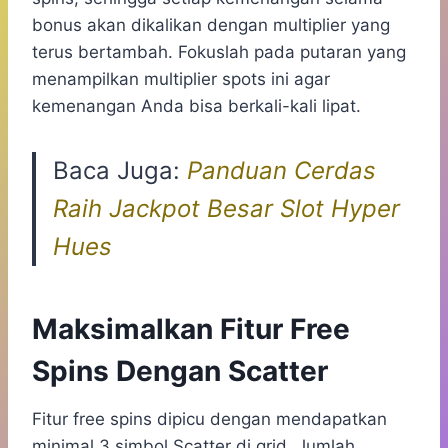
bonus akan dikalikan dengan multiplier yang
terus bertambah. Fokuslah pada putaran yang
menampilkan multiplier spots ini agar
kemenangan Anda bisa berkali-kali lipat.
Baca Juga:
Panduan Cerdas
Raih Jackpot Besar Slot Hyper
Hues
Maksimalkan Fitur Free
Spins Dengan Scatter
Fitur free spins dipicu dengan mendapatkan
minimal 3 simbol Scatter di grid. Jumlah