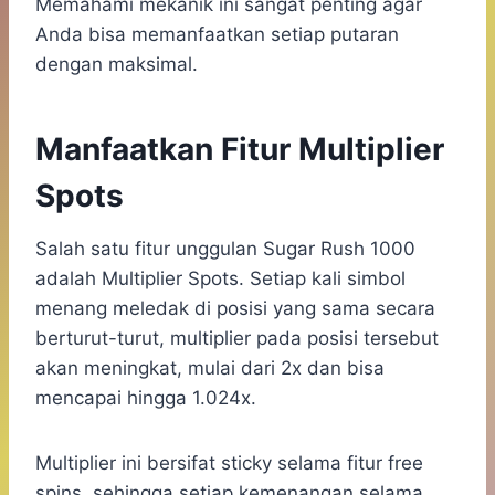
Memahami mekanik ini sangat penting agar
Anda bisa memanfaatkan setiap putaran
dengan maksimal.
Manfaatkan Fitur Multiplier
Spots
Salah satu fitur unggulan Sugar Rush 1000
adalah Multiplier Spots. Setiap kali simbol
menang meledak di posisi yang sama secara
berturut-turut, multiplier pada posisi tersebut
akan meningkat, mulai dari 2x dan bisa
mencapai hingga 1.024x.
Multiplier ini bersifat sticky selama fitur free
spins, sehingga setiap kemenangan selama